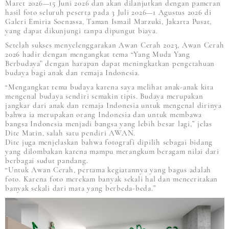
Maret 2026—15 Juni 2026 dan akan dilanjutkan dengan pameran
hasil foto seluruh peserta pada 3 Juli 2026—1 Agustus 2026 di
Galeri Emiria Soenassa, Taman Ismail Marzuki, Jakarta Pusat,
yang dapat dikunjungi tanpa dipungut biaya.
Setelah sukses menyelenggarakan Awan Cerah 2023, Awan Cerah
2026 hadir dengan mengangkat tema “Yang Muda Yang
Berbudaya” dengan harapan dapat meningkatkan pengetahuan
budaya bagi anak dan remaja Indonesia.
“Mengangkat tema budaya karena saya melihat anak-anak kita
mengenal budaya sendiri semakin tipis. Budaya merupakan
jangkar dari anak dan remaja Indonesia untuk mengenal dirinya
bahwa ia merupakan orang Indonesia dan untuk membawa
bangsa Indonesia menjadi bangsa yang lebih besar lagi,” jelas
Dite Matin, salah satu pendiri AWAN.
Dite juga menjelaskan bahwa fotografi dipilih sebagai bidang
yang dilombakan karena mampu merangkum beragam nilai dari
berbagai sudut pandang.
“Untuk Awan Cerah, pertama kegiatannya yang bagus adalah
foto. Karena foto merekam banyak sekali hal dan menceritakan
banyak sekali dari mata yang berbeda-beda.”