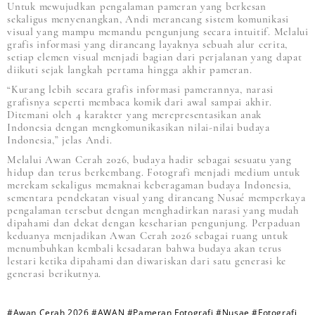
Untuk mewujudkan pengalaman pameran yang berkesan
sekaligus menyenangkan, Andi merancang sistem komunikasi
visual yang mampu memandu pengunjung secara intuitif. Melalui
grafis informasi yang dirancang layaknya sebuah alur cerita,
setiap elemen visual menjadi bagian dari perjalanan yang dapat
diikuti sejak langkah pertama hingga akhir pameran.
“Kurang lebih secara grafis informasi pamerannya, narasi
grafisnya seperti membaca komik dari awal sampai akhir.
Ditemani oleh 4 karakter yang merepresentasikan anak
Indonesia dengan mengkomunikasikan nilai-nilai budaya
Indonesia,” jelas Andi.
Melalui Awan Cerah 2026, budaya hadir sebagai sesuatu yang
hidup dan terus berkembang. Fotografi menjadi medium untuk
merekam sekaligus memaknai keberagaman budaya Indonesia,
sementara pendekatan visual yang dirancang Nusaé memperkaya
pengalaman tersebut dengan menghadirkan narasi yang mudah
dipahami dan dekat dengan keseharian pengunjung. Perpaduan
keduanya menjadikan Awan Cerah 2026 sebagai ruang untuk
menumbuhkan kembali kesadaran bahwa budaya akan terus
lestari ketika dipahami dan diwariskan dari satu generasi ke
generasi berikutnya.
#Awan Cerah 2026
#AWAN
#Pameran Fotografi
#Nusae
#Fotografi