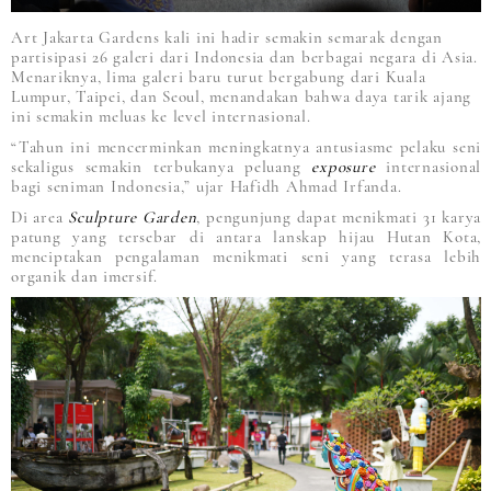
Art Jakarta Gardens kali ini hadir semakin semarak dengan
partisipasi 26 galeri dari Indonesia dan berbagai negara di Asia.
Menariknya, lima galeri baru turut bergabung dari Kuala
Lumpur, Taipei, dan Seoul, menandakan bahwa daya tarik ajang
ini semakin meluas ke level internasional.
“Tahun ini mencerminkan meningkatnya antusiasme pelaku seni
sekaligus semakin terbukanya peluang
exposure
internasional
bagi seniman Indonesia,” ujar Hafidh Ahmad Irfanda.
Di area
Sculpture Garden
, pengunjung dapat menikmati 31 karya
patung yang tersebar di antara lanskap hijau Hutan Kota,
menciptakan pengalaman menikmati seni yang terasa lebih
organik dan imersif.