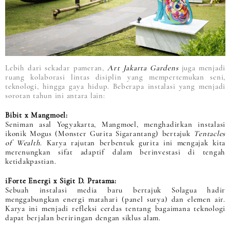
Lebih dari sekadar pameran,
Art Jakarta Gardens
juga menjadi
ruang kolaborasi lintas disiplin yang mempertemukan seni,
teknologi, hingga gaya hidup. Beberapa instalasi yang menjadi
sorotan tahun ini antara lain:
Bibit x Mangmoel:
Seniman asal Yogyakarta, Mangmoel, menghadirkan instalasi
ikonik Mogus (Monster Gurita Sigarantang) bertajuk
Tentacles
of Wealth
. Karya rajutan berbentuk gurita ini mengajak kita
merenungkan sifat adaptif dalam berinvestasi di tengah
ketidakpastian.
iForte Energi x Sigit D. Pratama:
Sebuah instalasi media baru bertajuk Solagua hadir
menggabungkan energi matahari (panel surya) dan elemen air.
Karya ini menjadi refleksi cerdas tentang bagaimana teknologi
dapat berjalan beriringan dengan siklus alam.