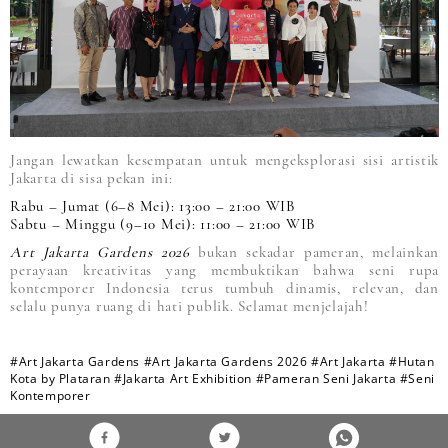
Jangan lewatkan kesempatan untuk mengeksplorasi sisi artistik
Jakarta di sisa pekan ini:
Rabu – Jumat (6–8 Mei): 13:00 – 21:00 WIB
Sabtu – Minggu (9–10 Mei): 11:00 – 21:00 WIB
Art Jakarta Gardens 2026
bukan sekadar pameran, melainkan
perayaan kreativitas yang membuktikan bahwa seni rupa
kontemporer Indonesia terus tumbuh dinamis, relevan, dan
selalu punya ruang di hati publik. Selamat menjelajah!
#Art Jakarta Gardens
#Art Jakarta Gardens 2026
#Art Jakarta
#Hutan
Kota by Plataran
#Jakarta Art Exhibition
#Pameran Seni Jakarta
#Seni
Kontemporer