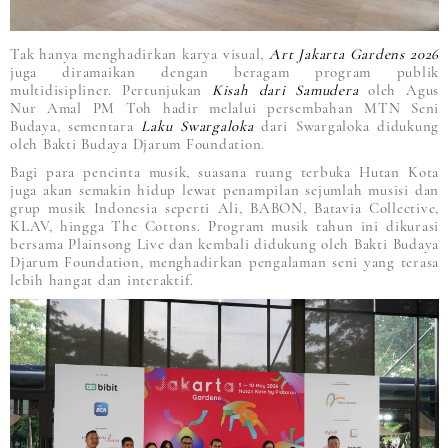
Tak hanya menghadirkan karya visual,
Art Jakarta Gardens 2026
juga diramaikan dengan beragam program publik
multidisipliner. Pertunjukan
Kisah dari Samudera
oleh Agus
Nur Amal PM Toh hadir melalui persembahan MTN Seni
Budaya, sementara
Laku Swargaloka
dari Swargaloka didukung
oleh Bakti Budaya Djarum Foundation.
Bagi para pencinta musik, suasana ruang terbuka Hutan Kota
juga akan semakin hidup lewat penampilan sejumlah musisi dan
grup musik Indonesia seperti Ali, BABON, Batavia Collective,
KLAV, hingga The Cottons. Program musik tahun ini dikurasi
bersama Plainsong Live dan kembali didukung oleh Bakti Budaya
Djarum Foundation, menghadirkan pengalaman seni yang terasa
lebih hangat dan interaktif.