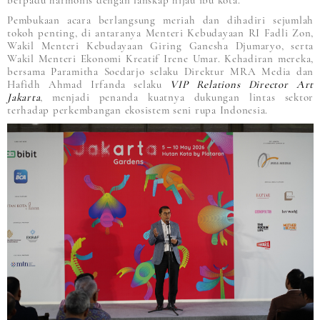
berpadu harmonis dengan lanskap hijau ibu kota.
Pembukaan acara berlangsung meriah dan dihadiri sejumlah
tokoh penting, di antaranya Menteri Kebudayaan RI Fadli Zon,
Wakil Menteri Kebudayaan Giring Ganesha Djumaryo, serta
Wakil Menteri Ekonomi Kreatif Irene Umar. Kehadiran mereka,
bersama Paramitha Soedarjo selaku Direktur MRA Media dan
Hafidh Ahmad Irfanda selaku
VIP Relations Director Art
Jakarta
, menjadi penanda kuatnya dukungan lintas sektor
terhadap perkembangan ekosistem seni rupa Indonesia.