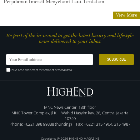
Perjalanan Imersif Menyelami Laut Terdalam
View More
Be part of the in-crowd to get the latest luxury and lifestyle
news delivered to your inbox
I have read and accept the terms of personal data
MNC News Center, 13th floor
MNC Tower Complex, Jl K.H Wahid Hasyim kav. 28, Central Jakarta
10340
Phone: +6221 398 99888 (hunting) | Fax: +6221 315 4964, 315 4987
Copyrights @ 2026 HIGHEND MAGAZINE