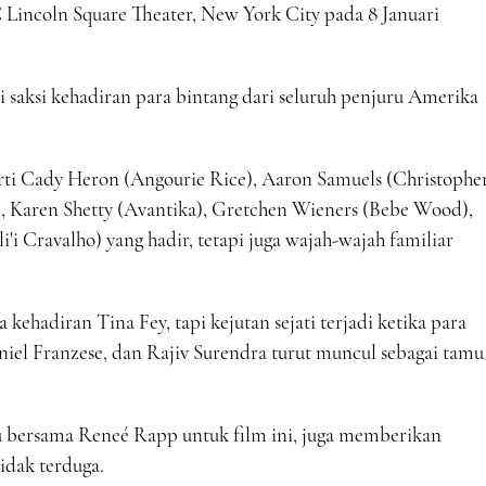
 Lincoln Square Theater, New York City pada 8 Januari
saksi kehadiran para bintang dari seluruh penjuru Amerika
ti Cady Heron (Angourie Rice), Aaron Samuels (Christophe
, Karen Shetty (Avantika), Gretchen Wieners (Bebe Wood),
i'i Cravalho) yang hadir, tetapi juga wajah-wajah familiar
 kehadiran Tina Fey, tapi kejutan sejati terjadi ketika para
niel Franzese, dan Rajiv Surendra turut muncul sebagai tamu
gu bersama Reneé Rapp untuk film ini, juga memberikan
idak terduga.