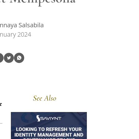
nnaya Salsabila
anuary 2024
See Also
t