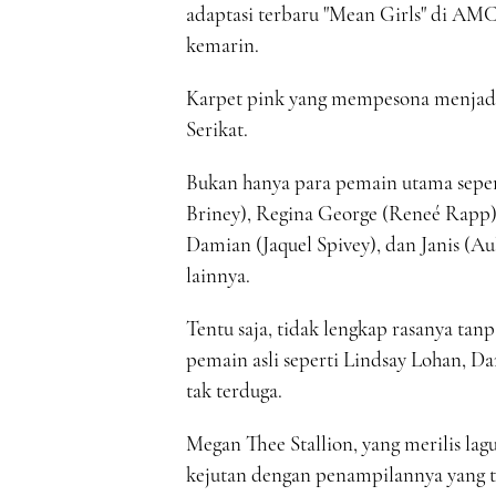
adaptasi terbaru "Mean Girls" di AMC
kemarin.
Karpet pink yang mempesona menjadi 
Serikat.
Bukan hanya para pemain utama seper
Briney), Regina George (Reneé Rapp)
Damian (Jaquel Spivey), dan Janis (Aul
lainnya.
Tentu saja, tidak lengkap rasanya tanpa
pemain asli seperti Lindsay Lohan, Da
tak terduga.
Megan Thee Stallion, yang merilis la
kejutan dengan penampilannya yang t