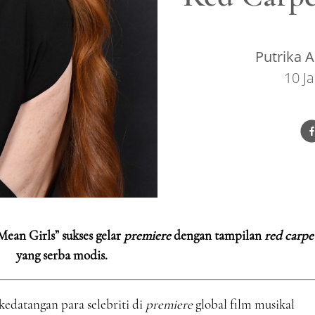
Putrika A
10 J
Mean Girls” sukses gelar
premiere
dengan tampilan
red carpe
yang serba modis.
datangan para selebriti di
premiere
global film musikal