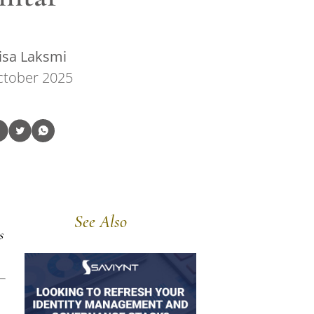
isa Laksmi
ctober 2025
See Also
s