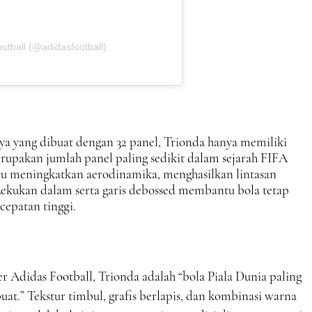
otball (@adidasfootball)
a yang dibuat dengan 32 panel, Trionda hanya memiliki
rupakan jumlah panel paling sedikit dalam sejarah FIFA
tru meningkatkan aerodinamika, menghasilkan lintasan
. Lekukan dalam serta garis debossed membantu bola tetap
epatan tinggi.
Adidas Football, Trionda adalah “bola Piala Dunia paling
buat.” Tekstur timbul, grafis berlapis, dan kombinasi warna