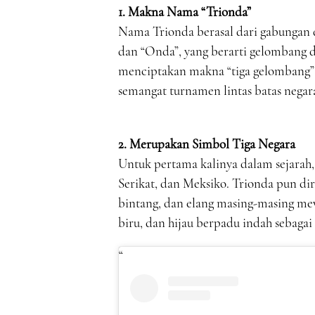
1. Makna Nama “Trionda”
Nama Trionda berasal dari gabungan d
dan “Onda”, yang berarti gelombang d
menciptakan makna “tiga gelombang”,
semangat turnamen lintas batas negar
2. Merupakan Simbol Tiga Negara
Untuk pertama kalinya dalam sejarah, 
Serikat, dan Meksiko. Trionda pun di
bintang, dan elang masing-masing me
biru, dan hijau berpadu indah sebaga