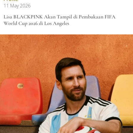
11 May 2026
Lisa BLACKPINK Akan Tampil di Pembukaan FIFA
World Cup 2026 di Los Angeles