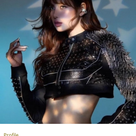
Profile