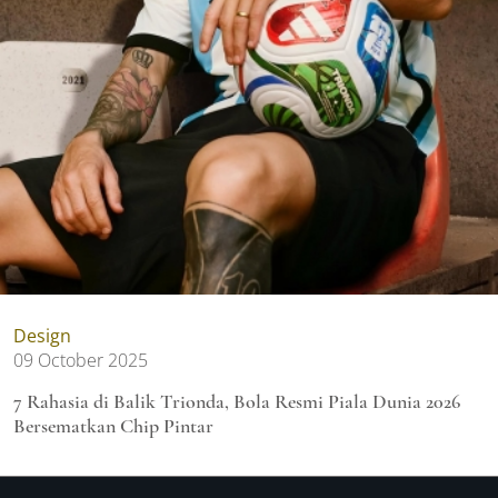
Design
09 October 2025
7 Rahasia di Balik Trionda, Bola Resmi Piala Dunia 2026
Bersematkan Chip Pintar