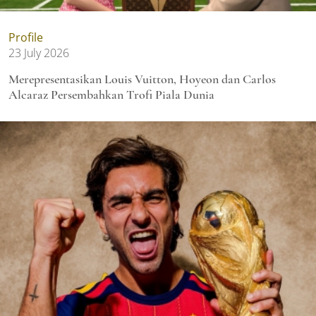
Profile
23 July 2026
Merepresentasikan Louis Vuitton, Hoyeon dan Carlos
Alcaraz Persembahkan Trofi Piala Dunia