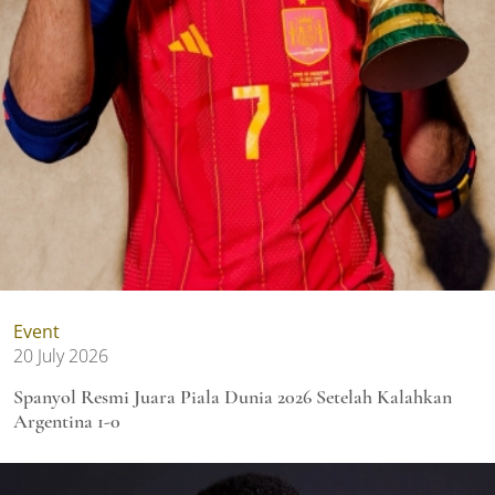
Event
20 July 2026
Spanyol Resmi Juara Piala Dunia 2026 Setelah Kalahkan
Argentina 1-0