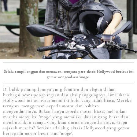
Selalu tampil anggun dan menawan, ternyata para aktris Hollywood berikut ini
gemar mengendarai 'moge'.
Di balik penampilannya yang feminin dan elegan dalam
berbagai acara penghargaan dan aksi panggungnya, lima aktris
Hollywood ini ternyata memiliki hobi yang tidak biasa. Mereka
ternyata menggemari sepeda motor dan bahkan
mengendarainya. Bukan hanya sepeda motor biasa, melainkan
mereka menyukai 'moge' yang memiliki ukuran yang besar dan
membutuhkan tenaga yang kuat untuk mengendarainya. Siapa
sajakah mereka? Berikut adalah 5 aktris Hollywood yang gemar
bersepeda motor besar atau 'moge'.