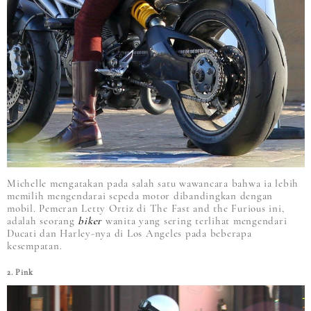
Michelle mengatakan pada salah satu wawancara bahwa ia lebih
memilih mengendarai sepeda motor dibandingkan dengan
mobil. Pemeran Letty Ortiz di The Fast and the Furious ini,
adalah seorang
biker
wanita yang sering terlihat mengendari
Ducati dan Harley-nya di Los Angeles pada beberapa
kesempatan.
2. Pink