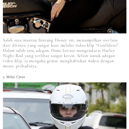
Salah satu mantan bintang Disney ini, menampilkan sisi lain
dari dirinya yang sangat kuat melalui video klip “Confident”.
Dalam salah satu adegan, Demi Lovato mengendarai Harley
Night Rod yang terlihat sangat keren. Selain untuk adegan
video klip, ia mengaku gemar menghabiskan waktu dengan
motor pribadinya.
5. Miley Cyrus