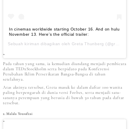
In cinemas worldwide starting October 16. And on hulu
November 13. Here’s the official trailer:
Sebuah kiriman dibagikan oleh
Greta Thunberg
(@gretathunberg) pada
Pada tahun yang sama, ia kemudian diundang menjadi pembicara
dalam TEDxStockholm serta berpidato pada Konferensi
Perubahan Iklim Perserikatan Bangsa-Bangsa di tahun
setelahnya.
Atas aksinya tersebut, Greta masuk ke dalam daftar 100 wanita
paling berpengaruh di dunia versi Forbes, serta menjadi satu-
satunya perempuan yang berusia di bawah 30 tahun pada daftar
tersebut.
2. Malala Yousafzai