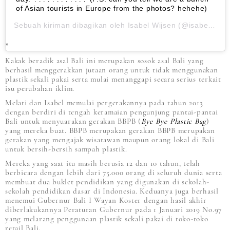
of Asian tourists in Europe from the photos? hehehe)
Sebuah kiriman dibagikan oleh
Isabel Wijsen
(@isabel.wijsen) pada
Kakak beradik asal Bali ini merupakan sosok asal Bali yang
berhasil menggerakkan jutaan orang untuk tidak menggunakan
plastik sekali pakai serta mulai menanggapi secara serius terkait
isu perubahan iklim.
Melati dan Isabel memulai pergerakannya pada tahun 2013
dengan berdiri di tengah keramaian pengunjung pantai-pantai
Bali untuk menyuarakan gerakan BBPB (
Bye Bye Plastic Bag
)
yang mereka buat. BBPB merupakan gerakan BBPB merupakan
gerakan yang mengajak wisatawan maupun orang lokal di Bali
untuk bersih-bersih sampah plastik.
Mereka yang saat itu masih berusia 12 dan 10 tahun, telah
berbicara dengan lebih dari 75.000 orang di seluruh dunia serta
membuat dua buklet pendidikan yang digunakan di sekolah-
sekolah pendidikan dasar di Indonesia. Keduanya juga berhasil
menemui Gubernur Bali I Wayan Koster dengan hasil akhir
diberlakukannya Peraturan Gubernur pada 1 Januari 2019 No.97
yang melarang penggunaan plastik sekali pakai di toko-toko
retail Bali.