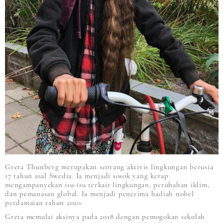
Greta Thunberg merupakan seorang aktivis lingkungan berusia
17 tahun asal Swedia. Ia menjadi sosok yang kerap
mengampanyekan isu-isu terkait lingkungan, perubahan iklim,
dan pemanasan global. Ia menjadi penerima hadiah nobel
perdamaian tahun 2020.
Greta memulai aksinya pada 2018 dengan pemogokan sekolah