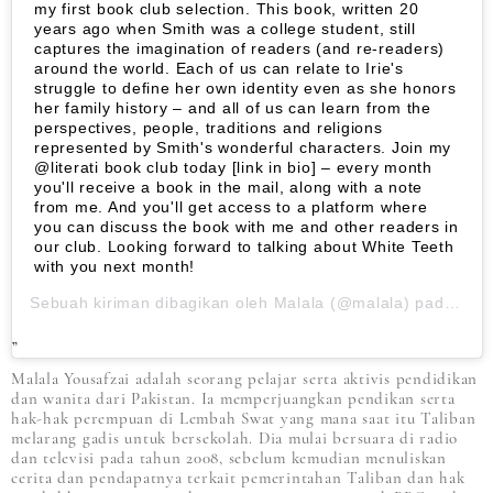
my first book club selection. This book, written 20
years ago when Smith was a college student, still
captures the imagination of readers (and re-readers)
around the world. Each of us can relate to Irie's
struggle to define her own identity even as she honors
her family history – and all of us can learn from the
perspectives, people, traditions and religions
represented by Smith's wonderful characters. Join my
@literati book club today [link in bio] – every month
you'll receive a book in the mail, along with a note
from me. And you'll get access to a platform where
you can discuss the book with me and other readers in
our club. Looking forward to talking about White Teeth
with you next month!
Sebuah kiriman dibagikan oleh
Malala
(@malala) pada
8 S
Malala Yousafzai adalah seorang pelajar serta aktivis pendidikan
dan wanita dari Pakistan. Ia memperjuangkan pendikan serta
hak-hak perempuan di Lembah Swat yang mana saat itu Taliban
melarang gadis untuk bersekolah. Dia mulai bersuara di radio
dan televisi pada tahun 2008, sebelum kemudian menuliskan
cerita dan pendapatnya terkait pemerintahan Taliban dan hak