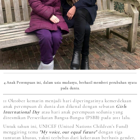
4 Anak Perempuan ini, dalam usia mudanya, berhasil memberi perubahan nyata
pada dunia.
11 Oktober kemarin menjadi hari diperingatinya kemerdekaan
anak perempuan di dunia dan dikenal dengan sebutan
Girls
International Day
atau hari anak perempuan sedunia yang
diresmikan Perserikatan Bangsa-Bangsa (PSBB) pada 2011 lalu.
Untuk tahun ini, UNICEF (United Nations Children's Fund)
menggiring tema
"My voice, our equal future"
dengan tiga
tuntutan khusus, yakni terbebas dari kekerasan berbasis gender,