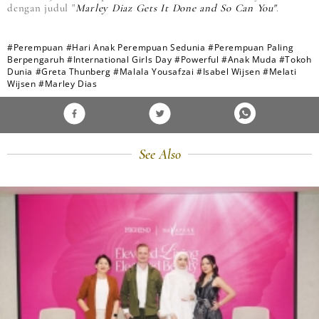
dengan judul "
Marley Diaz Gets It Done and So Can You"
.
#Perempuan
#Hari Anak Perempuan Sedunia
#Perempuan Paling
Berpengaruh
#International Girls Day
#Powerful
#Anak Muda
#Tokoh
Dunia
#Greta Thunberg
#Malala Yousafzai
#Isabel Wijsen
#Melati
Wijsen
#Marley Dias
See Also