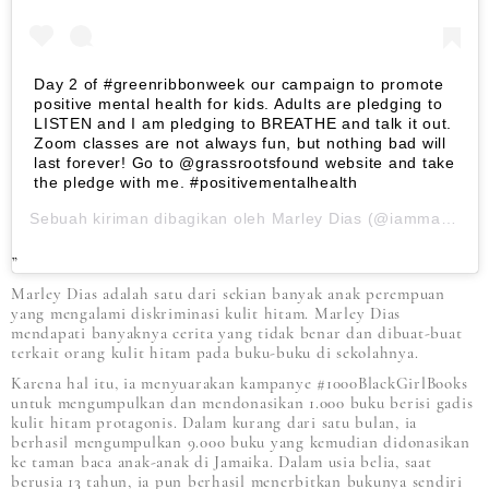
Day 2 of #greenribbonweek our campaign to promote
positive mental health for kids. Adults are pledging to
LISTEN and I am pledging to BREATHE and talk it out.
Zoom classes are not always fun, but nothing bad will
last forever! Go to @grassrootsfound website and take
the pledge with me. #positivementalhealth
Sebuah kiriman dibagikan oleh
Marley Dias
(@iammarleydias) pada
Marley Dias adalah satu dari sekian banyak anak perempuan
yang mengalami diskriminasi kulit hitam. Marley Dias
mendapati banyaknya cerita yang tidak benar dan dibuat-buat
terkait orang kulit hitam pada buku-buku di sekolahnya.
Karena hal itu, ia menyuarakan kampanye #1000BlackGirlBooks
untuk mengumpulkan dan mendonasikan 1.000 buku berisi gadis
kulit hitam protagonis. Dalam kurang dari satu bulan, ia
berhasil mengumpulkan 9.000 buku yang kemudian didonasikan
ke taman baca anak-anak di Jamaika. Dalam usia belia, saat
berusia 13 tahun, ia pun berhasil menerbitkan bukunya sendiri