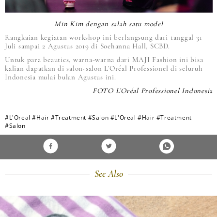
Min Kim dengan salah satu model
Rangkaian kegiatan workshop ini berlangsung dari tanggal 31
Juli sampai 2 Agustus 2019 di Soehanna Hall, SCBD.
Untuk para beauties, warna-warna dari MAJI Fashion ini bisa
kalian dapatkan di salon-salon L’Oréal Professionel di seluruh
Indonesia mulai bulan Agustus ini.
FOTO L’Oréal Professionel Indonesia
#L'Oreal
#Hair
#Treatment
#Salon
#L'Oreal
#Hair
#Treatment
#Salon
See Also