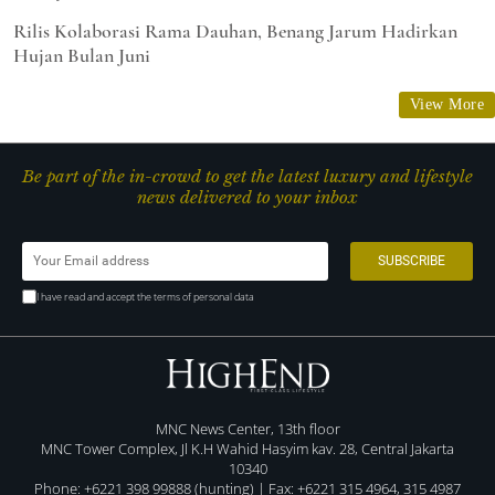
Rilis Kolaborasi Rama Dauhan, Benang Jarum Hadirkan
Hujan Bulan Juni
View More
Be part of the in-crowd to get the latest luxury and lifestyle
news delivered to your inbox
I have read and accept the terms of personal data
MNC News Center, 13th floor
MNC Tower Complex, Jl K.H Wahid Hasyim kav. 28, Central Jakarta
10340
Phone: +6221 398 99888 (hunting) | Fax: +6221 315 4964, 315 4987