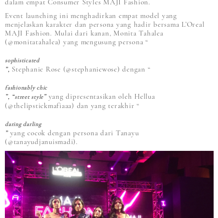
dalam empat Consumer Styles MAJI Fashion.
Event launching ini menghadirkan empat model yang
menjelaskan karakter dan persona yang hadir bersama L’Oreal
MAJI Fashion. Mulai dari kanan, Monita Tahalea
(@monitatahalea) yang mengusung persona “
sophisticated
”,
Stephanie Rose (@stephaniewose) dengan “
fashionably chic
”, “
”
yang dipresentasikan oleh Hellua
street style
(@thelipstickmafiaaa) dan yang terakhir “
daring darling
”
yang cocok dengan persona dari Tanayu
(@tanayudjanuismadi).