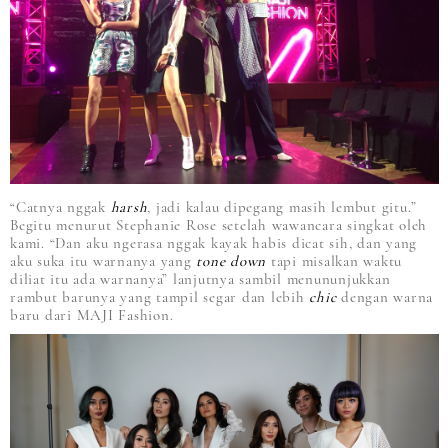
“Catnya nggak
harsh
, jadi kalau dipegang masih lembut gitu.”
Begitu menurut Stephanie Rose setelah wawancara singkat oleh
kami. “Dan aku ngerasa nggak kayak habis dicat sih, dan yang
aku suka itu warnanya yang
tone down
tapi misalkan waktu
diliat itu ada warnanya” lanjutnya sambil menununjukkan
rambut barunya yang tampil segar dan lebih
chic
dengan warna
baru dari MAJI Fashion.