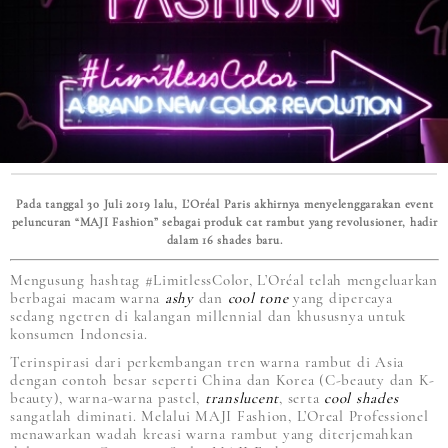
Pada tanggal 30 Juli 2019 lalu, L’Oréal Paris akhirnya menyelenggarakan event
peluncuran “MAJI Fashion” sebagai produk cat rambut yang revolusioner, hadir
dalam 16 shades baru.
Mengusung hashtag #LimitlessColor, L’Oréal telah mengeluarkan
berbagai macam warna
ashy
dan
cool tone
yang dipercaya
sedang ngetren di kalangan millennial dan khususnya untuk
konsumen Indonesia.
Terinspirasi dari perkembangan tren warna rambut di Asia
dengan contoh besar seperti China dan Korea (C-beauty dan K-
beauty), warna-warna pastel,
translucent
, serta
cool shades
sangatlah diminati. Melalui MAJI Fashion, L’Oreal Professionel
menawarkan wadah kreasi warna rambut yang diterjemahkan