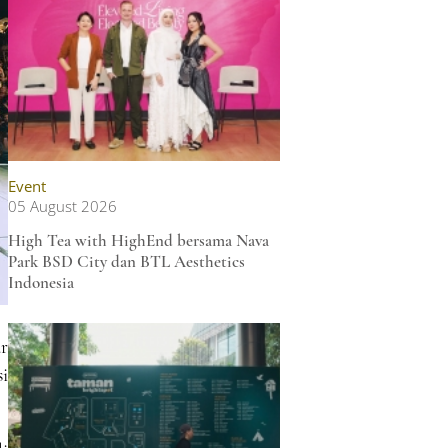
Event
05 August 2026
High Tea with HighEnd bersama Nava
Park BSD City dan BTL Aesthetics
Indonesia
r
si