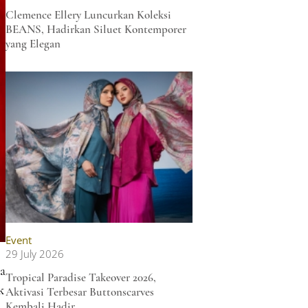
Clemence Ellery Luncurkan Koleksi
BEANS, Hadirkan Siluet Kontemporer
yang Elegan
Event
29 July 2026
a
Tropical Paradise Takeover 2026,
k
Aktivasi Terbesar Buttonscarves
Kembali Hadir