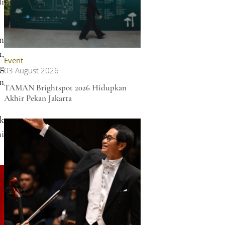
i
n
,
Event
ng
03 August 2026
n
TAMAN Brightspot 2026 Hidupkan
Akhir Pekan Jakarta
k
i