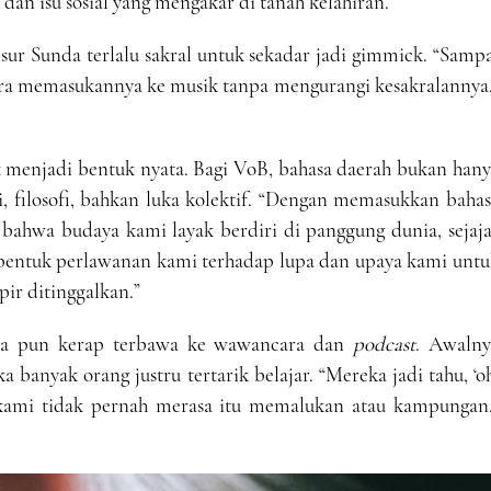
 dan isu sosial yang mengakar di tanah kelahiran.
ur Sunda terlalu sakral untuk sekadar jadi gimmick. “Samp
ara memasukannya ke musik tanpa mengurangi kesakralannya,
 menjadi bentuk nyata. Bagi VoB, bahasa daerah bukan hany
lai, filosofi, bahkan luka kolektif. “Dengan memasukkan baha
 bahwa budaya kami layak berdiri di panggung dunia, sejaj
i bentuk perlawanan kami terhadap lupa dan upaya kami unt
r ditinggalkan.”
da pun kerap terbawa ke wawancara dan
podcast
. Awalny
a banyak orang justru tertarik belajar. “Mereka jadi tahu, ‘o
 kami tidak pernah merasa itu memalukan atau kampungan,