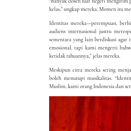
“Banyak dosen luar negeri mengirim 
kelas,” ungkap mereka. Momen itu m
Identitas mereka—perempuan, berhi
audiens internasional justru meres
sementara yang lain berdiskusi agar 
emosional, tapi kami mengerti bah
ketidak tahuannya,” jelas mereka.
Meskipun citra mereka sering menj
boleh menutupi musikalitas. “Iden
Muslim, kami orang Indonesia dan se