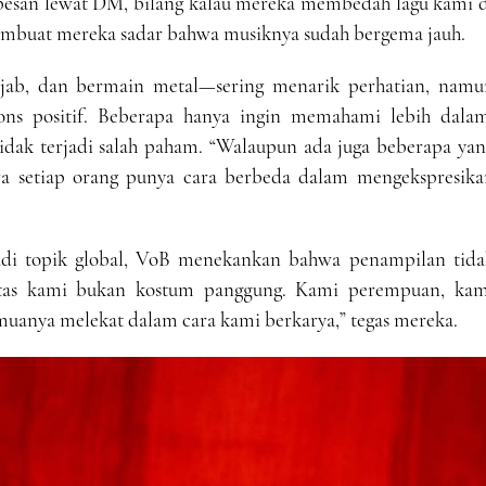
pesan lewat DM, bilang kalau mereka membedah lagu kami d
embuat mereka sadar bahwa musiknya sudah bergema jauh.
jab, dan bermain metal—sering menarik perhatian, namu
pons positif. Beberapa hanya ingin memahami lebih dalam
tidak terjadi salah paham. “Walaupun ada juga beberapa ya
wa setiap orang punya cara berbeda dalam mengekspresika
adi topik global, VoB menekankan bahwa penampilan tida
titas kami bukan kostum panggung. Kami perempuan, kam
muanya melekat dalam cara kami berkarya,” tegas mereka.