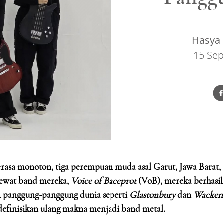
Hasya 
15 Se
terasa monoton, tiga perempuan muda asal Garut, Jawa Barat,
Lewat band mereka,
Voice of Baceprot
(VoB), mereka berhasil
 panggung-panggung dunia seperti
Glastonbury
dan
Wacken
ndefinisikan ulang makna menjadi band metal.