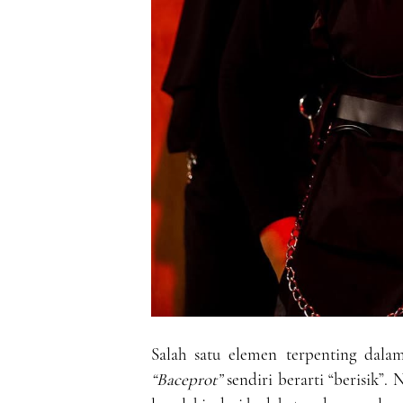
Salah satu elemen terpenting dal
“Baceprot”
sendiri berarti “berisik”