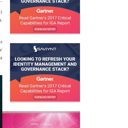
ti
.
s
e
a