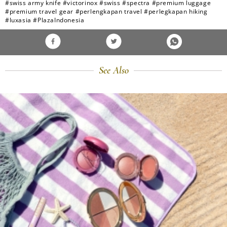
#swiss army knife
#victorinox
#swiss
#spectra
#premium luggage
#premium travel gear
#perlengkapan travel
#perlegkapan hiking
#luxasia
#PlazaIndonesia
See Also