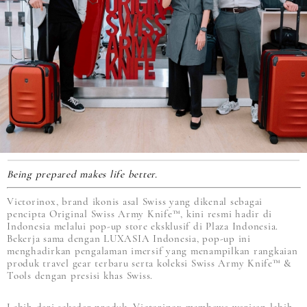
Being prepared makes life better.
Victorinox, brand ikonis asal Swiss yang dikenal sebagai
pencipta Original Swiss Army Knife™, kini resmi hadir di
Indonesia melalui pop-up store eksklusif di Plaza Indonesia.
Bekerja sama dengan LUXASIA Indonesia, pop-up ini
menghadirkan pengalaman imersif yang menampilkan rangkaian
produk travel gear terbaru serta koleksi Swiss Army Knife™ &
Tools dengan presisi khas Swiss.