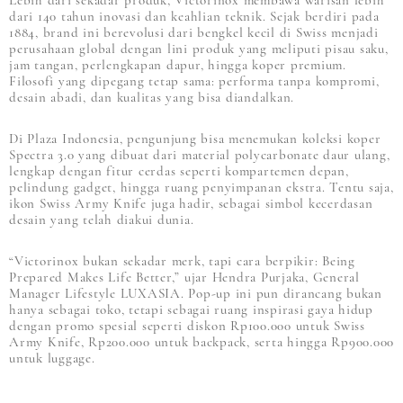
Lebih dari sekadar produk, Victorinox membawa warisan lebih
dari 140 tahun inovasi dan keahlian teknik. Sejak berdiri pada
1884, brand ini berevolusi dari bengkel kecil di Swiss menjadi
perusahaan global dengan lini produk yang meliputi pisau saku,
jam tangan, perlengkapan dapur, hingga koper premium.
Filosofi yang dipegang tetap sama: performa tanpa kompromi,
desain abadi, dan kualitas yang bisa diandalkan.
Di Plaza Indonesia, pengunjung bisa menemukan koleksi koper
Spectra 3.0 yang dibuat dari material polycarbonate daur ulang,
lengkap dengan fitur cerdas seperti kompartemen depan,
pelindung gadget, hingga ruang penyimpanan ekstra. Tentu saja,
ikon Swiss Army Knife juga hadir, sebagai simbol kecerdasan
desain yang telah diakui dunia.
“Victorinox bukan sekadar merk, tapi cara berpikir: Being
Prepared Makes Life Better,” ujar Hendra Purjaka, General
Manager Lifestyle LUXASIA. Pop-up ini pun dirancang bukan
hanya sebagai toko, tetapi sebagai ruang inspirasi gaya hidup
dengan promo spesial seperti diskon Rp100.000 untuk Swiss
Army Knife, Rp200.000 untuk backpack, serta hingga Rp900.000
untuk luggage.