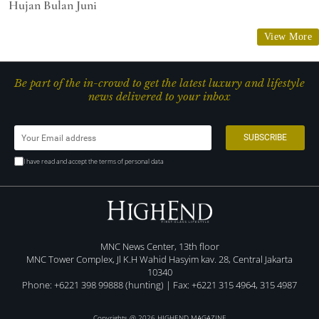
Hujan Bulan Juni
View More
Be part of the in-crowd to get the latest luxury and lifestyle
news delivered to your inbox
I have read and accept the terms of personal data
MNC News Center, 13th floor
MNC Tower Complex, Jl K.H Wahid Hasyim kav. 28, Central Jakarta
10340
Phone: +6221 398 99888 (hunting) | Fax: +6221 315 4964, 315 4987
Copyrights @ 2026 HIGHEND MAGAZINE