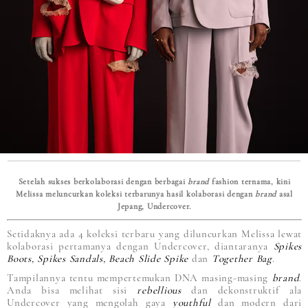
Setelah sukses berkolaborasi dengan berbagai
brand
fashion ternama, kini
Melissa meluncurkan koleksi terbarunya hasil kolaborasi dengan
brand
asal
Jepang, Undercover.
Setidaknya ada 4 koleksi terbaru yang diluncurkan Melissa lewat
kolaborasi pertamanya dengan Undercover, diantaranya
Spikes
Boots, Spikes Sandals, Beach Slide Spike
dan
Together Bag
.
Tampilannya tentu mempertemukan DNA masing-masing
brand
.
Anda bisa melihat sisi
rebellious
dan dekonstruktif ala
Undercover yang mengolah gaya
youthful
dan modern dari