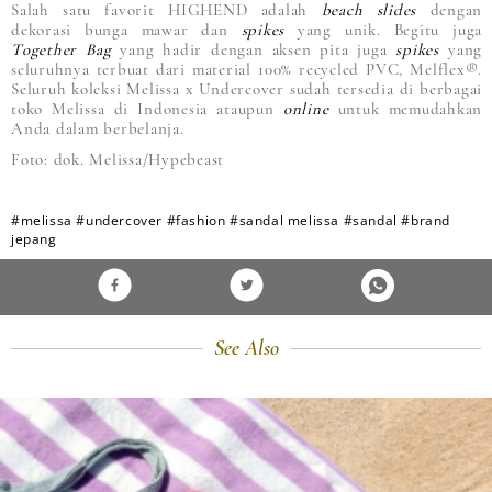
Salah satu favorit HIGHEND adalah
beach slides
dengan
dekorasi bunga mawar dan
spikes
yang unik. Begitu juga
Together Bag
yang hadir dengan aksen pita juga
spikes
yang
seluruhnya terbuat dari material 100% recycled PVC, Melflex®.
Seluruh koleksi Melissa x Undercover sudah tersedia di berbagai
toko Melissa di Indonesia ataupun
online
untuk memudahkan
Anda dalam berbelanja.
Foto: dok. Melissa/Hypebeast
#melissa
#undercover
#fashion
#sandal melissa
#sandal
#brand
jepang
See Also