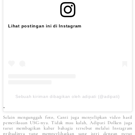
Lihat postingan ini di Instagram
Sebuah kiriman dibagikan oleh adipati (@adipati)
Selain mengunggah foto, Canti juga menyelipkan video hasil
pemeriksaan USG-nya. Tidak mau kalah, Adipati Dolken juga
turut membagikan kabar bahagia tersebut melalui Instagram
pribadinya yang memperlihatkan sang istri dengan perut