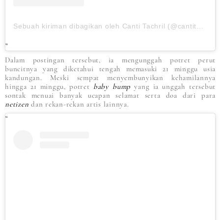
Sebuah kiriman dibagikan oleh Canti Tachril (@cantitachril)
Dalam postingan tersebut, ia mengunggah potret perut
buncitnya yang diketahui tengah memasuki 21 minggu usia
kandungan. Meski sempat menyembunyikan kehamilannya
hingga 21 minggu, potret
baby bump
yang ia unggah tersebut
sontak menuai banyak ucapan selamat serta doa dari para
netizen
dan rekan-rekan artis lainnya.