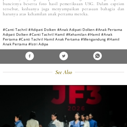
buncitnya beserta foto hasil pemeriksaan USG. Dalam caption
tersebut, keduanya juga menyampaikan perasaan bahagia dan
harunya atas kehamilan anak pertama mereka.
#Canti Tachril
#Adipati Dolken
#Anak Adipati Dolken
#Anak Pertama
Adipati Dolken
#Canti Tachril Hamil
#Kehamilan
#Hamil
#Anak
Pertama
#Canti Tachril Hamil Anak Pertama
#Mengandung
#Hamil
Anak Pertama
#Istri Adipa
See Also