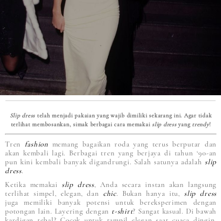
Slip dress
telah menjadi pakaian yang wajib dimiliki sekarang ini. Agar tidak
terlihat membosankan, simak berbagai cara memakai
slip dress
yang
trendy
!
Tren
fashion
memang bagaikan roda yang terus berputar dan
akan kembali lagi. Berbagai tren yang berjaya di tahun ‘90-an
pun kini kembali banyak digandrungi. Salah satunya adalah
slip
dress
.
Ketika memakai
slip dress
, Anda secara instan akan langsung
terlihat simpel, elegan, dan
chic
. Bukan hanya itu,
slip dress
juga memiliki banyak potensi untuk bereksperimen dengan
potongan lain. Layering dengan
t-shirt
? Sangat kasual. Di bawah
kardigan tebal? Cocok untuk tampil elegan saat cuaca dingin.