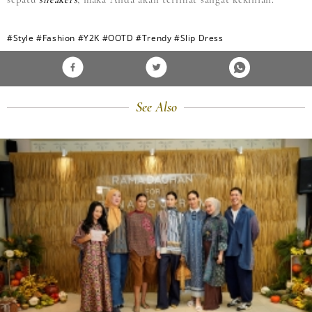
#Style
#Fashion
#Y2K
#OOTD
#Trendy
#Slip Dress
See Also