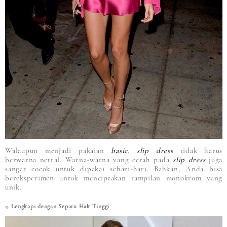
Walaupun menjadi pakaian
basic
,
slip dress
tidak harus
berwarna netral. Warna-warna yang cerah pada
slip dress
juga
sangat cocok untuk dipakai sehari-hari. Bahkan, Anda bisa
bereksperimen untuk menciptakan tampilan monokrom yang
unik.
4. Lengkapi dengan Sepatu Hak Tinggi