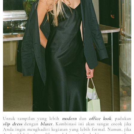
Untuk tampilan yang lebih
modern
dan
office look
, padukan
slip dress
dengan
blazer
. Kombinasi ini akan sangat cocok jika
Anda ingin menghadiri kegiatan yang lebih formal. Namun, jika