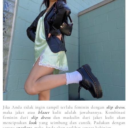
Jika Anda tidak ingin tampil terlalu feminin dengan
slip dress
,
maka jaket atau
blazer
kulit adalah jawabannya. Kombinasi
feminin dari
slip dress
dan maskulin dari jaket kulit akan
menciptakan
look
yang seimbang dan cantik. Padukan dengan
sepatu
sneakers
, maka Anda akan terlihat sangat kekinian.