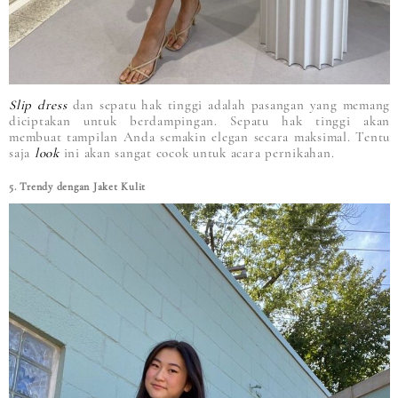
Slip dress
dan sepatu hak tinggi adalah pasangan yang memang
diciptakan untuk berdampingan. Sepatu hak tinggi akan
membuat tampilan Anda semakin elegan secara maksimal. Tentu
saja
look
ini akan sangat cocok untuk acara pernikahan.
5. Trendy dengan Jaket Kulit