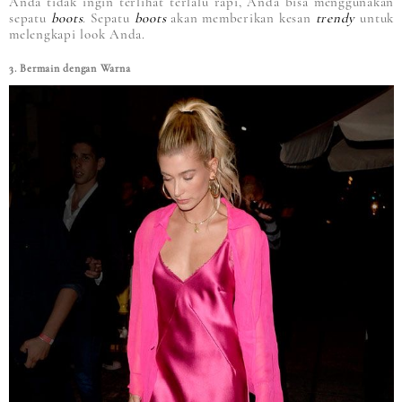
Anda tidak ingin terlihat terlalu rapi, Anda bisa menggunakan
sepatu
boots
. Sepatu
boots
akan memberikan kesan
trendy
untuk
melengkapi look Anda.
3. Bermain dengan Warna