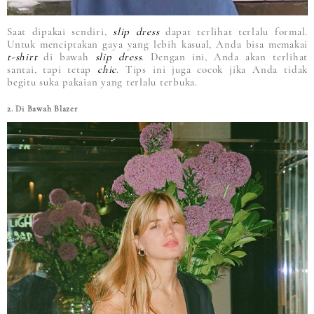
Saat dipakai sendiri,
slip dress
dapat terlihat terlalu formal.
Untuk menciptakan gaya yang lebih kasual, Anda bisa memakai
t-shirt
di bawah
slip dress
. Dengan ini, Anda akan terlihat
santai, tapi tetap
chic
. Tips ini juga cocok jika Anda tidak
begitu suka pakaian yang terlalu terbuka.
2. Di Bawah Blazer