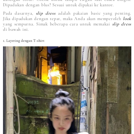
Dipadukan dengan blus? Sesuai untuk dipakai ke kantor.
Pada dasarnya,
slip dress
adalah pakaian basic yang penting.
Jika dipadukan dengan tepat, maka Anda akan memperoleh
look
yang sempurna. Simak beberapa cara untuk memakai
slip dress
di bawah ini.
1. Layering dengan T-shirt