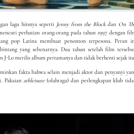
an lagu hitsnya seperti
Jenny from the Block
dan
On Th
l mencuri perhatian orang-orang pada tahun 1997 dengan fi
ntang pop Latina membuat penonton terpesona. Peran it
intang yang sebenarnya. Dua tahun setelah film tersebut
an J-Lo merilis album pertamanya dan tidak berhenti sejak itu
rminkan fakta bahwa selain menjadi aktor dan penyanyi yan
at. Pakaian
athleisure
(olahraga) dan perlengkapan klub tida