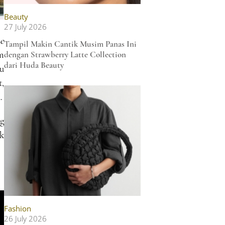
Beauty
27 July 2026
e
Tampil Makin Cantik Musim Panas Ini
lm
dengan Strawberry Latte Collection
dari Huda Beauty
u
,
.
g
k
Fashion
26 July 2026