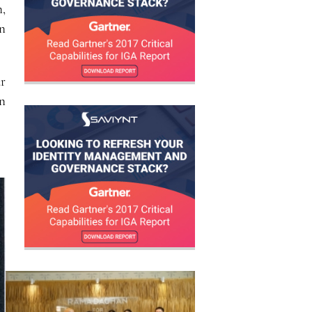
,
n
r
n