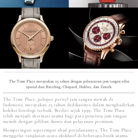
The Time Place merayakan 25 tahun dengan peluncuran jam tangan edisi
spesial dari Breitling, Chopard, Hublot, dan Zenith.
The Time Place, pelopor peritel jam tangan mewah di
Indonesia, merayakan 25 tahun dedikasinya dalam menghadirkan
koleksi horologi terbaik. Berdiri sejak 1999, The Time Place
telah menjadi destinasi utama bagi para pencinta jam tangan
mewah dengan pilihan ikonis dan pelayanan premium.
Memperingati seperempat abad perjalanannya, The Time Place
menggelar rangkaian acara eksklusif di beberapa butik utama.