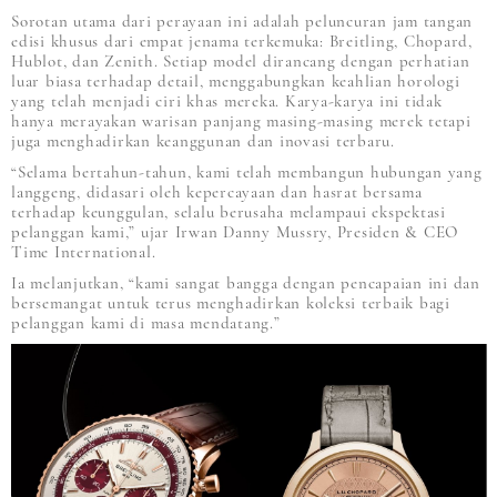
Sorotan utama dari perayaan ini adalah peluncuran jam tangan
edisi khusus dari empat jenama terkemuka: Breitling, Chopard,
Hublot, dan Zenith. Setiap model dirancang dengan perhatian
luar biasa terhadap detail, menggabungkan keahlian horologi
yang telah menjadi ciri khas mereka. Karya-karya ini tidak
hanya merayakan warisan panjang masing-masing merek tetapi
juga menghadirkan keanggunan dan inovasi terbaru.
“Selama bertahun-tahun, kami telah membangun hubungan yang
langgeng, didasari oleh kepercayaan dan hasrat bersama
terhadap keunggulan, selalu berusaha melampaui ekspektasi
pelanggan kami,” ujar Irwan Danny Mussry, Presiden & CEO
Time International.
Ia melanjutkan, “kami sangat bangga dengan pencapaian ini dan
bersemangat untuk terus menghadirkan koleksi terbaik bagi
pelanggan kami di masa mendatang.”