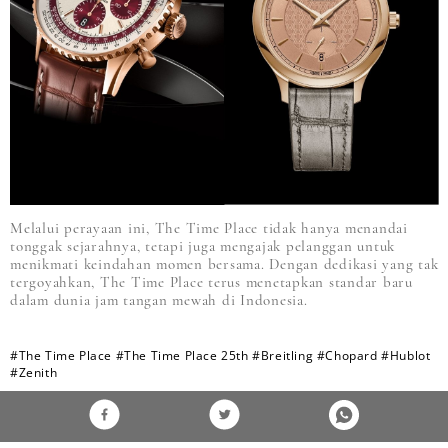
Melalui perayaan ini, The Time Place tidak hanya menandai
tonggak sejarahnya, tetapi juga mengajak pelanggan untuk
menikmati keindahan momen bersama. Dengan dedikasi yang tak
tergoyahkan, The Time Place terus menetapkan standar baru
dalam dunia jam tangan mewah di Indonesia.
#The Time Place
#The Time Place 25th
#Breitling
#Chopard
#Hublot
#Zenith