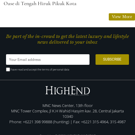
Oase di Tengah Hiruk Pikuk Kota
View More
Be part of the in-crowd to get the latest luxury and lifestyle
news delivered to your inbox
I have read and accept the terms of personal data
MNC News Center, 13th floor
MNC Tower Complex, Jl K.H Wahid Hasyim kav. 28, Central Jakarta
10340
Phone: +6221 398 99888 (hunting) | Fax: +6221 315 4964, 315 4987