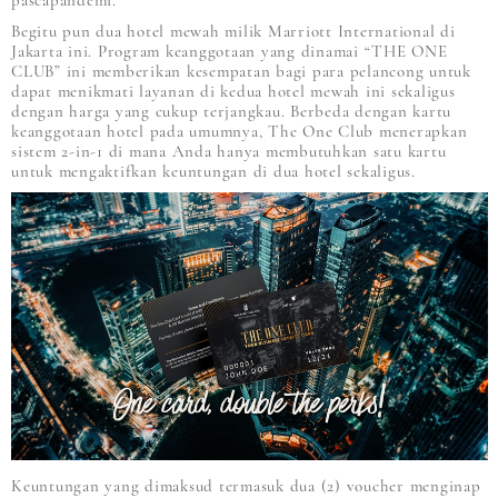
pascapandemi.
Begitu pun dua hotel mewah milik Marriott International di
Jakarta ini. Program keanggotaan yang dinamai “THE ONE
CLUB” ini memberikan kesempatan bagi para pelancong untuk
dapat menikmati layanan di kedua hotel mewah ini sekaligus
dengan harga yang cukup terjangkau. Berbeda dengan kartu
keanggotaan hotel pada umumnya, The One Club menerapkan
sistem 2-in-1 di mana Anda hanya membutuhkan satu kartu
untuk mengaktifkan keuntungan di dua hotel sekaligus.
Keuntungan yang dimaksud termasuk dua (2) voucher menginap