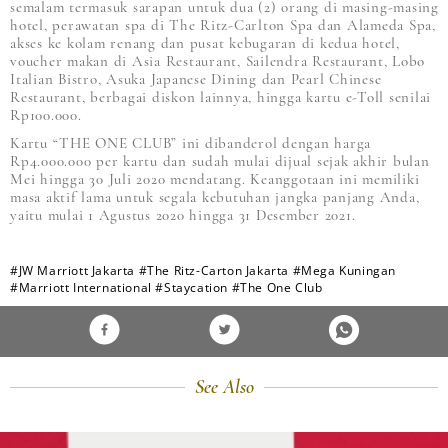
semalam termasuk sarapan untuk dua (2) orang di masing-masing
hotel, perawatan spa di The Ritz-Carlton Spa dan Alameda Spa,
akses ke kolam renang dan pusat kebugaran di kedua hotel,
voucher makan di Asia Restaurant, Sailendra Restaurant, Lobo
Italian Bistro, Asuka Japanese Dining dan Pearl Chinese
Restaurant, berbagai diskon lainnya, hingga kartu e-Toll senilai
Rp100.000.
Kartu “THE ONE CLUB” ini dibanderol dengan harga
Rp4.000.000 per kartu dan sudah mulai dijual sejak akhir bulan
Mei hingga 30 Juli 2020 mendatang. Keanggotaan ini memiliki
masa aktif lama untuk segala kebutuhan jangka panjang Anda,
yaitu mulai 1 Agustus 2020 hingga 31 Desember 2021.
#JW Marriott Jakarta
#The Ritz-Carton Jakarta
#Mega Kuningan
#Marriott International
#Staycation
#The One Club
See Also