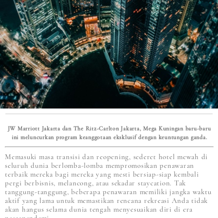
JW Marriott Jakarta dan The Ritz-Carlton Jakarta, Mega Kuningan baru-baru
ini meluncurkan program keanggotaan eksklusif dengan keuntungan ganda.
Memasuki masa transisi dan reopening, sederet hotel mewah di
seluruh dunia berlomba-lomba mempromosikan penawaran
terbaik mereka bagi mereka yang mesti bersiap-siap kembali
pergi berbisnis, melancong, atau sekadar staycation. Tak
tanggung-tanggung, beberapa penawaran memiliki jangka waktu
aktif yang lama untuk memastikan rencana rekreasi Anda tidak
akan hangus selama dunia tengah menyesuaikan diri di era