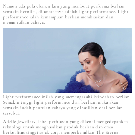
Namun ada pula elemen lain yang membuat performa berlian
semakin bernilai, di antaranya adalah light performance. Light
performance ialah kemampuan berlian membiaskan dan
memantulkan cahaya.
Light performance inilah yang memengaruhi keindahan berlian.
Semakin tinggi light performance dari berlian, maka akan
semakin indah pantulan cahaya yang dihasilkan dari berlian
tersebut.
Adelle Jewellery, label perhiasan yang dikenal mengedepankan
teknologi untuk menghasilkan produk berlian dan emas
berkualitas tinggi sejak 2013, memperkenalkan The Eternal