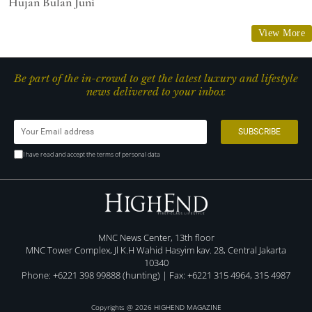
Hujan Bulan Juni
View More
Be part of the in-crowd to get the latest luxury and lifestyle
news delivered to your inbox
I have read and accept the terms of personal data
MNC News Center, 13th floor
MNC Tower Complex, Jl K.H Wahid Hasyim kav. 28, Central Jakarta
10340
Phone: +6221 398 99888 (hunting) | Fax: +6221 315 4964, 315 4987
Copyrights @ 2026 HIGHEND MAGAZINE