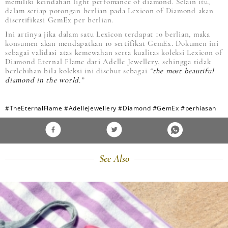
memiliki keindahan light perfomance of diamond. Selain itu,
dalam setiap potongan berlian pada Lexicon of Diamond akan
disertifikasi GemEx per berlian.
Ini artinya jika dalam satu Lexicon terdapat 10 berlian, maka
konsumen akan mendapatkan 10 sertifikat GemEx. Dokumen ini
sebagai validasi atas kemewahan serta kualitas koleksi Lexicon of
Diamond Eternal Flame dari Adelle Jewellery, sehingga tidak
berlebihan bila koleksi ini disebut sebagai
“the most beautiful
diamond in the world.”
#TheEternalFlame
#AdelleJewellery
#Diamond
#GemEx
#perhiasan
See Also