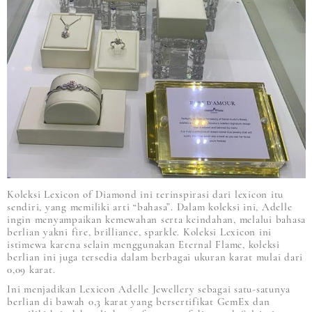
Koleksi Lexicon of Diamond ini terinspirasi dari lexicon itu
sendiri, yang memiliki arti “bahasa”. Dalam koleksi ini, Adelle
ingin menyampaikan kemewahan serta keindahan, melalui bahasa
berlian yakni fire, brilliance, sparkle. Koleksi Lexicon ini
istimewa karena selain menggunakan Eternal Flame, koleksi
berlian ini juga tersedia dalam berbagai ukuran karat mulai dari
0,09 karat.
Ini menjadikan Lexicon Adelle Jewellery sebagai satu-satunya
berlian di bawah 0,3 karat yang bersertifikat GemEx dan