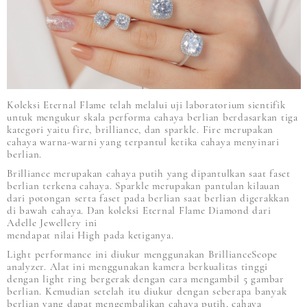
Koleksi Eternal Flame telah melalui uji laboratorium sientifik
untuk mengukur skala performa cahaya berlian berdasarkan tiga
kategori yaitu fire, brilliance, dan sparkle. Fire merupakan
cahaya warna-warni yang terpantul ketika cahaya menyinari
berlian.
Brilliance merupakan cahaya putih yang dipantulkan saat faset
berlian terkena cahaya. Sparkle merupakan pantulan kilauan
dari potongan serta faset pada berlian saat berlian digerakkan
di bawah cahaya. Dan koleksi Eternal Flame Diamond dari
Adelle Jewellery ini
mendapat nilai High pada ketiganya.
Light performance ini diukur menggunakan BrillianceScope
analyzer. Alat ini menggunakan kamera berkualitas tinggi
dengan light ring bergerak dengan cara mengambil 5 gambar
berlian. Kemudian setelah itu diukur dengan seberapa banyak
berlian yang dapat mengembalikan cahaya putih, cahaya