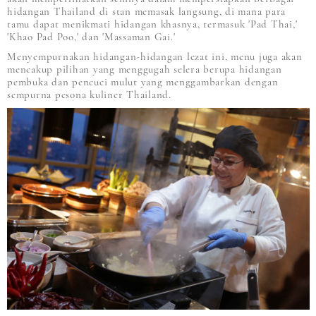
hidangan Thailand di stan memasak langsung, di mana para
tamu dapat menikmati hidangan khasnya, termasuk 'Pad Thai,'
'Khao Pad Poo,' dan 'Massaman Gai.'
Menyempurnakan hidangan-hidangan lezat ini, menu juga akan
mencakup pilihan yang menggugah selera berupa hidangan
pembuka dan pencuci mulut yang menggambarkan dengan
sempurna pesona kuliner Thailand.