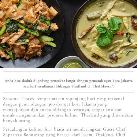
Anda bisa duduk di gedung pencakar langit dengan pemandangan kota Jakarta
sembari menikmati hidangan Thailand di ‘Thai Haven”.
Seasonal Tastes, tempat makan sepanjang hari yang terkenal
dengan pemandangan 360 derajat kota Jakarta yang
menakjubkan dan aneka hidangan lezatnya, sangat antusias
untuk mengumumkan promosi kuliner Thailand yang dinantikan
banyak orang.
Petualangan kuliner luar biasa ini mendatangkan Guest Chef
Supatttra Boonsrang yang berasal dari Esam, Thailand. Chef