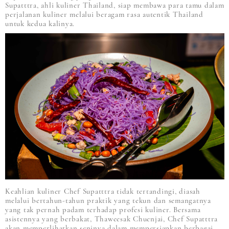
Supatttra, ahli kuliner Thailand, siap membawa para tamu dalam
perjalanan kuliner melalui beragam rasa autentik Thailand
untuk kedua kalinya.
Keahlian kuliner Chef Supatttra tidak tertandingi, diasah
melalui bertahun-tahun praktik yang tekun dan semangatnya
yang tak pernah padam terhadap profesi kuliner. Bersama
asistennya yang berbakat, Thaweesak Chuenjai, Chef Supatttra
akan memperlihatkan seninya dalam mempersiapkan berbagai