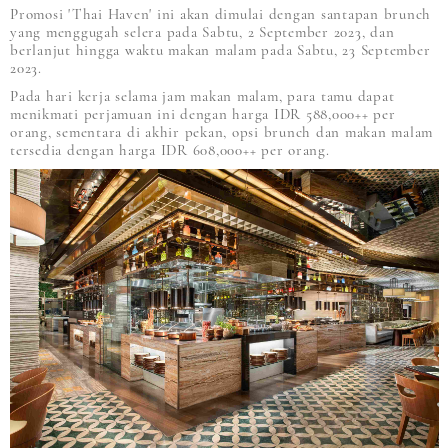
Promosi 'Thai Haven' ini akan dimulai dengan santapan brunch
yang menggugah selera pada Sabtu, 2 September 2023, dan
berlanjut hingga waktu makan malam pada Sabtu, 23 September
2023.
Pada hari kerja selama jam makan malam, para tamu dapat
menikmati perjamuan ini dengan harga IDR 588,000++ per
orang, sementara di akhir pekan, opsi brunch dan makan malam
tersedia dengan harga IDR 608,000++ per orang.