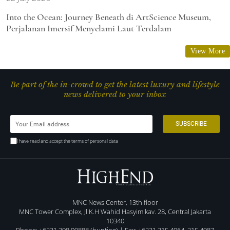
Into the Ocean: Journey Beneath di ArtScience Museum,
Perjalanan Imersif Menyelami Laut Terdalam
View More
Be part of the in-crowd to get the latest luxury and lifestyle
news delivered to your inbox
I have read and accept the terms of personal data
MNC News Center, 13th floor
MNC Tower Complex, Jl K.H Wahid Hasyim kav. 28, Central Jakarta
10340
Phone: +6221 398 99888 (hunting) | Fax: +6221 315 4964, 315 4987