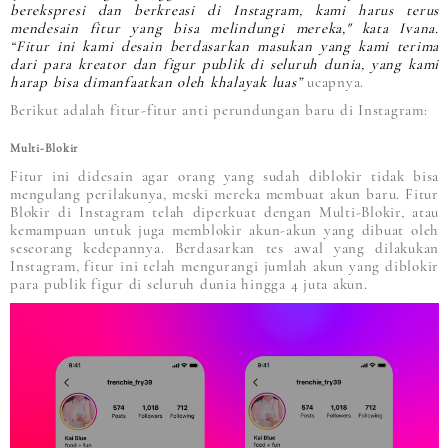
berekspresi dan berkreasi di Instagram, kami harus terus
mendesain fitur yang bisa melindungi mereka," kata Ivana.
“Fitur ini kami desain berdasarkan masukan yang kami terima
dari para kreator dan figur publik di seluruh dunia, yang kami
harap bisa dimanfaatkan oleh khalayak luas”
ucapnya.
Berikut adalah fitur-fitur anti perundungan baru di Instagram:
Multi-Blokir
Fitur ini didesain agar orang yang sudah diblokir tidak bisa
mengulang perilakunya, meski mereka membuat akun baru. Fitur
Blokir di Instagram telah diperkuat dengan Multi-Blokir, atau
kemampuan untuk juga memblokir akun-akun yang dibuat oleh
seseorang kedepannya. Berdasarkan tes awal yang dilakukan
Instagram, fitur ini telah mengurangi jumlah akun yang diblokir
para publik figur di seluruh dunia hingga 4 juta akun.