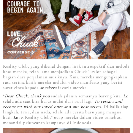
Reality Club, yang dikenal dengan lirik introspektif dan melodi
khas mereka, telah lama menjadikan Chuck Taylor sebagai
bagian dari perjalanan musiknya. Kini, mereka mengungkapkan
rasa terima kasih mereka melalui video manifesto yang berisi
surat cinta kepada
sneakers
favorit mereka.
“
Dear Chuck
,
thank you
sudah jalanin semuanya bareng kita.
Lo
selalu ada saat kita harus mulai dari awal lagi.
To restart and
reconnect with our loved ones and our best selves
. Di balik tiap
langkah, tawa, dan nada, selalu ada cerita baru yang mengisi
hati.
Love
, Reality Club,” ucap mereka dalam video tersebut,
menandai peluncuran kampanye di Indonesia.