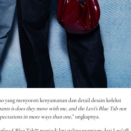
rso yang menyoroti kenyamanan dan detail desain koleksi
 pants is does they move with me, and the Levi’s Blue Tab not
pectations in more ways than one
,” ungkapnya.
efined
, Blue Tab™ menjadi lini paling premium dari Levi’s®