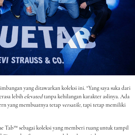
bangan yang ditawarkan koleksi ini. “Yang saya suka dari
rasa lebih
elevated
tanpa kehilangan karakter aslinya. Ada
rn yang membuatnya tetap
versatile
, tapi tetap memiliki
lue Tab™ sebagai koleksi yang memberi ruang untuk tampil