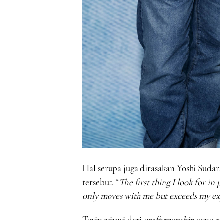
Hal serupa juga dirasakan Yoshi Suda
tersebut. “
The first thing I look for in
only moves with me but exceeds my ex
Terinspirasi dari
craftsmanship
yang
r