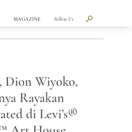
MAGAZINE
Follow Us
, Dion Wiyoko,
nya Rayakan
ted di Levi’s®
™ Art House