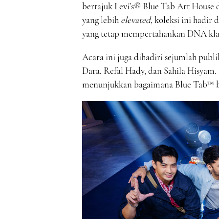
bertajuk Levi’s® Blue Tab Art House
yang lebih
elevated
, koleksi ini hadir 
yang tetap mempertahankan DNA klas
Acara ini juga dihadiri sejumlah publi
Dara, Refal Hady, dan Sahila Hisyam.
menunjukkan bagaimana Blue Tab™ bi