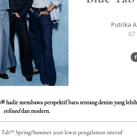
Putrika A
07
’s® hadir membawa perspektif baru tentang denim yang lebih
refined
dan modern.
e Tab™ Spring/Summer 2026 lewat pengalaman imersif