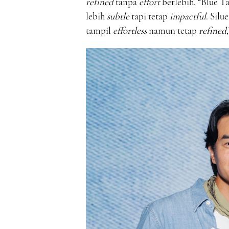
refined
tanpa
effort
berlebih. “Blue 
lebih
subtle
tapi tetap
impactful
. Silu
tampil
effortless
namun tetap
refined