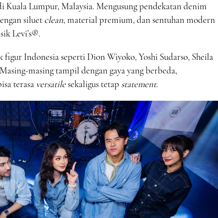
 di Kuala Lumpur, Malaysia. Mengusung pendekatan denim
dengan siluet
clean
, material premium, dan sentuhan modern
ik Levi’s®.
k figur Indonesia seperti Dion Wiyoko, Yoshi Sudarso, Sheila
 Masing-masing tampil dengan gaya yang berbeda,
sa terasa
versatile
sekaligus tetap
statement
.