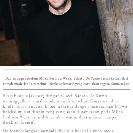
Dua minggu sebelum Milan Fashion Week, Sabato De Sarno resmi keluar dari
rumah mode Italia tersebut. Direktur kreatif yang baru akan segera diumumkan.
Bergabung sejak 2023 dengan Gucci, Sabato De Sarno
meninggalkan rumah mode mewah tersebut. Gucci memberi
konfirmasi mengenai kabar tersebut dengan menyatakan bahwa
koleksi musim dingin 2025 yang akan dipamerkan pada Milan
Fashion Week akan dibuat oleh studio desain Gucci tanpa
direktur kreatif.
De Sarno diangkat menjadi direktur kreatif rumah mode