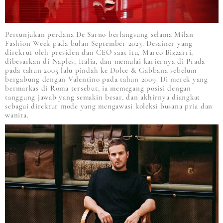
Pertunjukan perdana De Sarno berlangsung selama Milan
Fashion Week pada bulan September 2023. Desainer yang
direkrut oleh presiden dan CEO saat itu, Marco Bizzarri,
dibesarkan di Naples, Italia, dan memulai kariernya di Prada
pada tahun 2005 lalu pindah ke Dolce & Gabbana sebelum
bergabung dengan Valentino pada tahun 2009. Di merek yang
bermarkas di Roma tersebut, ia memegang posisi dengan
tanggung jawab yang semakin besar, dan akhirnya diangkat
sebagai direktur mode yang mengawasi koleksi busana pria dan
wanita.