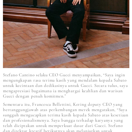
Stefano Cantino selaku CEO Gucci menyampaikan, “Saya ingin
mengungkapan rasa terima kasih yang mendalam kepada Sabato
untuk kecintaan dan dedikasinya untuk Gucci. Secara tulus, saya
mengapresiasi bagaimana ia menghargai keahlian dan warisan
Gucci dengan penuh komitmen.”
Sementara itu, Francesca Bellettini, Kering deputy CEO yang
bertanggungjawab atas perkembangan merek mengatakan, “Saya
sungguh mengucapkan terima kasih kepada Sabato atas kesetiaan
dan profesionalismenya. Saya bangga terhadap karyanya yang
telah diciptakan untuk memperkuat dasar dari Gucci. Stefano
dan direktur kreatif berikutnya akan melanjutkan untuk