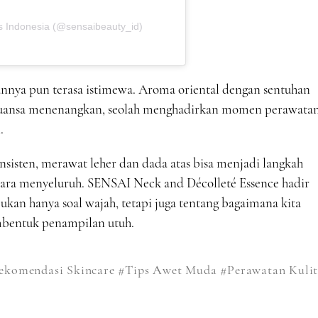
s Indonesia (@sensaibeauty_id)
nnya pun terasa istimewa. Aroma oriental dengan sentuhan
nuansa menenangkan, seolah menghadirkan momen perawata
.
sisten, merawat leher dan dada atas bisa menjadi langkah
ara menyeluruh. SENSAI Neck and Décolleté Essence hadir
ukan hanya soal wajah, tetapi juga tentang bagaimana kita
mbentuk penampilan utuh.
ekomendasi Skincare
#Tips Awet Muda
#Perawatan Kuli