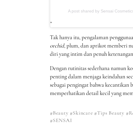
A post shared by Sensai Cosmetic
Tak hanya itu, pengalaman penggunaa
orchid
, plum, dan aprikot memberi 
diri yang intim dan penuh ketenangan
Dengan rutinitas sederhana namun kon
penting dalam menjaga keindahan sec
sebagai pengingat bahwa kecantikan b
memperhatikan detail kecil yang me
#Beauty
#Skincare
#Tips Beauty
#R
#SENSAI