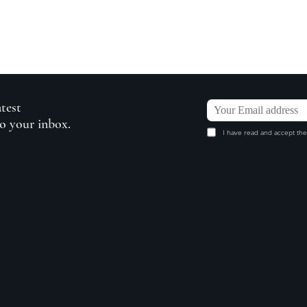
atest
to your inbox.
I have read and accept the