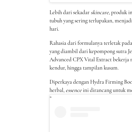
Lebih dari sekadar
skincare
, produk i
tubuh yang sering terlupakan, menjad
hari.
Rahasia dari formulanya terletak pad
yang diambil dari kepompong sutra J
Advanced CPX Vital Extract bekerja m
kendur, hingga tampilan kusam.
Diperkaya dengan Hydra Firming Boos
herbal,
essence
ini dirancang untuk me