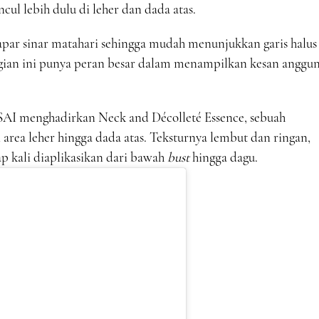
ul lebih dulu di leher dan dada atas.
erpapar sinar matahari sehingga mudah menunjukkan garis halus
 bagian ini punya peran besar dalam menampilkan kesan anggu
AI menghadirkan Neck and Décolleté Essence, sebuah
area leher hingga dada atas. Teksturnya lembut dan ringan,
p kali diaplikasikan dari bawah
bust
hingga dagu.