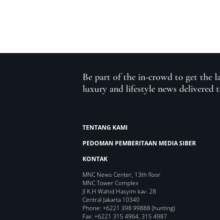
Be part of the in-crowd to get the l
luxury and lifestyle news delivered 
TENTANG KAMI
PEDOMAN PEMBERITAAN MEDIA SIBER
KONTAK
MNC News Center, 13th floor
MNC Tower Complex
Jl K.H Wahid Hasyim kav. 28
Central Jakarta 10340
Phone: +6221 398 99888 (hunting)
Fax: +6221 315 4964, 315 4987