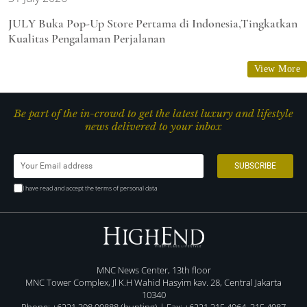
JULY Buka Pop-Up Store Pertama di Indonesia,Tingkatkan
Kualitas Pengalaman Perjalanan
View More
Be part of the in-crowd to get the latest luxury and lifestyle
news delivered to your inbox
I have read and accept the terms of personal data
MNC News Center, 13th floor
MNC Tower Complex, Jl K.H Wahid Hasyim kav. 28, Central Jakarta
10340
Phone: +6221 398 99888 (hunting) | Fax: +6221 315 4964, 315 4987