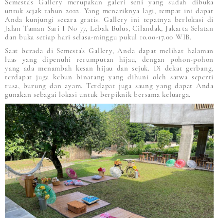
Semesta’s Gallery merupakan galeri seni yang sudah dibuka
untuk sejak tahun 2022. Yang menariknya lagi, tempat ini dapat
Anda kunjungi secara gratis. Gallery ini tepatnya berlokasi di
Jalan Taman Sari I No 77, Lebak Bulus, Cilandak, Jakarta Selatan
dan buka setiap hari selasa-minggu pukul 10.00-17.00 WIB.
Saat berada di Semesta’s Gallery, Anda dapat melihat halaman
luas yang dipenuhi rerumputan hijau, dengan pohon-pohon
yang ada menambah kesan hijau dan sejuk. Di dekat gerbang,
terdapat juga kebun binatang yang dihuni oleh satwa seperti
rusa, burung dan ayam. Terdapat juga saung yang dapat Anda
gunakan sebagai lokasi untuk berpiknik bersama keluarga.