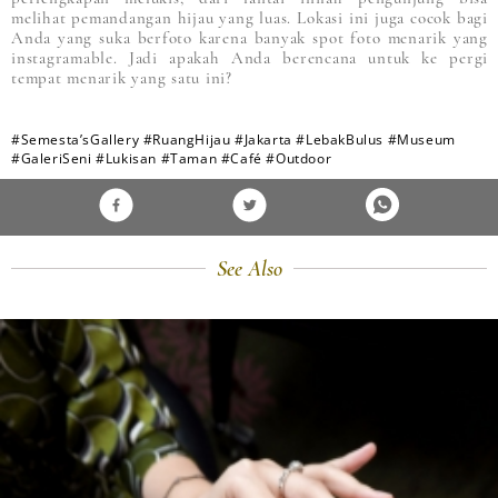
melihat pemandangan hijau yang luas. Lokasi ini juga cocok bagi
Anda yang suka berfoto karena banyak spot foto menarik yang
instagramable. Jadi apakah Anda berencana untuk ke pergi
tempat menarik yang satu ini?
#Semesta’sGallery
#RuangHijau
#Jakarta
#LebakBulus
#Museum
#GaleriSeni
#Lukisan
#Taman
#Café
#Outdoor
See Also