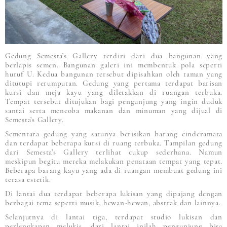
Gedung Semesta’s Gallery terdiri dari dua bangunan yang
berlapis semen. Bangunan galeri ini membentuk pola seperti
huruf U. Kedua bangunan tersebut dipisahkan oleh taman yang
ditutupi rerumputan. Gedung yang pertama terdapat barisan
kursi dan meja kayu yang diletakkan di ruangan terbuka.
Tempat tersebut ditujukan bagi pengunjung yang ingin duduk
santai serta mencoba makanan dan minuman yang dijual di
Semesta’s Gallery.
Sementara gedung yang satunya berisikan barang cinderamata
dan terdapat beberapa kursi di ruang terbuka. Tampilan gedung
dari Semesta’s Gallery terlihat cukup sederhana. Namun
meskipun begitu mereka melakukan penataan tempat yang tepat.
Beberapa barang kayu yang ada di ruangan membuat gedung ini
terasa estetik.
Di lantai dua terdapat beberapa lukisan yang dipajang dengan
berbagai tema seperti musik, hewan-hewan, abstrak dan lainnya.
Selanjutnya di lantai tiga, terdapat studio lukisan dan
perlengkapan melukis, dari lantai inilah pengunjung bisa