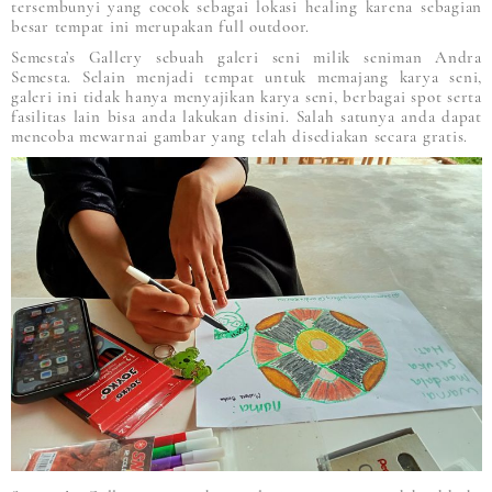
tersembunyi yang cocok sebagai lokasi healing karena sebagian
besar tempat ini merupakan full outdoor.
Semesta’s Gallery sebuah galeri seni milik seniman Andra
Semesta. Selain menjadi tempat untuk memajang karya seni,
galeri ini tidak hanya menyajikan karya seni, berbagai spot serta
fasilitas lain bisa anda lakukan disini. Salah satunya anda dapat
mencoba mewarnai gambar yang telah disediakan secara gratis.