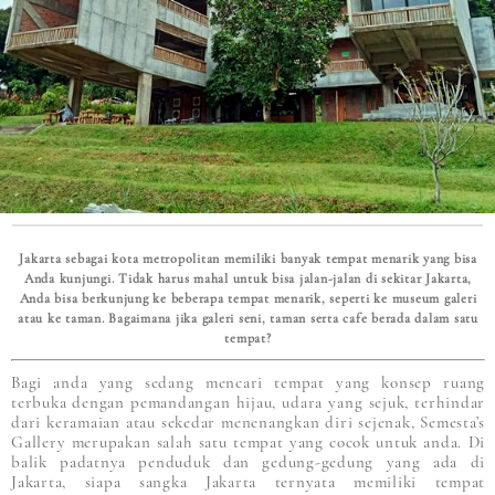
Jakarta sebagai kota metropolitan memiliki banyak tempat menarik yang bisa
Anda kunjungi. Tidak harus mahal untuk bisa jalan-jalan di sekitar Jakarta,
Anda bisa berkunjung ke beberapa tempat menarik, seperti ke museum galeri
atau ke taman. Bagaimana jika galeri seni, taman serta cafe berada dalam satu
tempat?
Bagi anda yang sedang mencari tempat yang konsep ruang
terbuka dengan pemandangan hijau, udara yang sejuk, terhindar
dari keramaian atau sekedar menenangkan diri sejenak, Semesta’s
Gallery merupakan salah satu tempat yang cocok untuk anda. Di
balik padatnya penduduk dan gedung-gedung yang ada di
Jakarta, siapa sangka Jakarta ternyata memiliki tempat