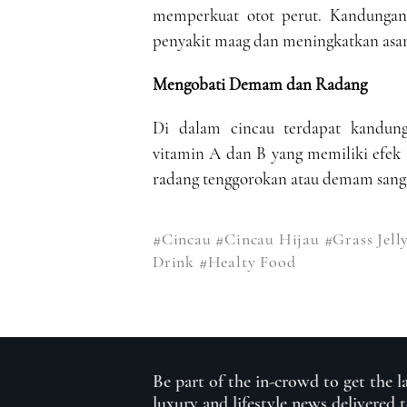
memperkuat otot perut. Kandunga
penyakit maag dan meningkatkan as
Mengobati Demam dan Radang
Di dalam cincau terdapat kandungan
vitamin A dan B yang memiliki efek a
radang tenggorokan atau demam sanga
#Cincau
#Cincau Hijau
#Grass Jell
Drink
#Healty Food
Be part of the in-crowd to get the l
luxury and lifestyle news delivered 