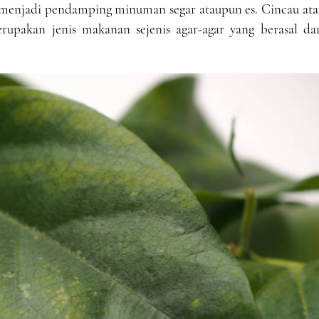
menjadi pendamping minuman segar ataupun es. Cincau ata
rupakan jenis makanan sejenis agar-agar yang berasal dar