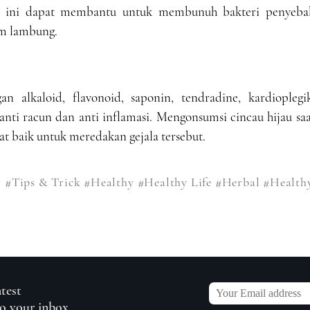
n ini dapat membantu untuk membunuh bakteri penyeba
am lambung.
 alkaloid, flavonoid, saponin, tendradine, kardioplegik
nti racun dan anti inflamasi. Mengonsumsi cincau hijau sa
t baik untuk meredakan gejala tersebut.
y
#Tips & Trick
#Healthy
#Healthy Life
#Herbal
#Health
atest
to your inbox.