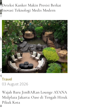
Deteksi Kanker Makin Presisi Berkat
Inovasi Teknologi Medis Modern
h
ng
t
Travel
03 August 2026
Wajah Baru JimBARan Lounge AYANA
Midplaza Jakarta: Oase di Tengah Hiruk
Pikuk Kota
u