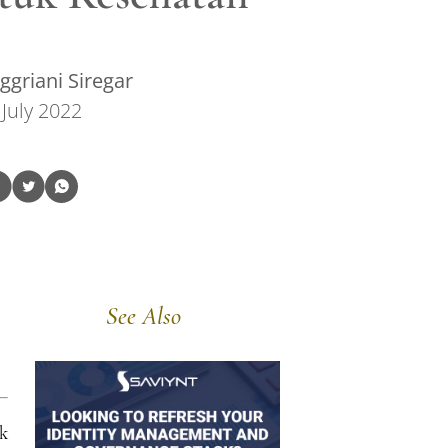
griani Siregar
 July 2022
See Also
k