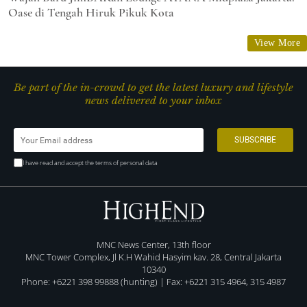
Oase di Tengah Hiruk Pikuk Kota
View More
Be part of the in-crowd to get the latest luxury and lifestyle
news delivered to your inbox
I have read and accept the terms of personal data
MNC News Center, 13th floor
MNC Tower Complex, Jl K.H Wahid Hasyim kav. 28, Central Jakarta
10340
Phone: +6221 398 99888 (hunting) | Fax: +6221 315 4964, 315 4987