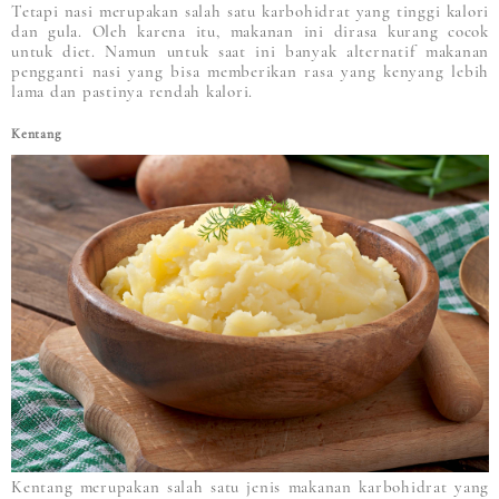
Tetapi nasi merupakan salah satu karbohidrat yang tinggi kalori
dan gula. Oleh karena itu, makanan ini dirasa kurang cocok
untuk diet. Namun untuk saat ini banyak alternatif makanan
pengganti nasi yang bisa memberikan rasa yang kenyang lebih
lama dan pastinya rendah kalori.
Kentang
Kentang merupakan salah satu jenis makanan karbohidrat yang