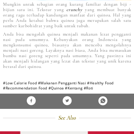
Mungkin untuk sebagian orang kurang familiar dengan biji -
bijian satu ini. Tekstur yang
crunchy
yang membuat banyak
orang ragu terhadap kandungan manfaat dari quinoa. Hal yang
perlu Anda ketahui bahwa quinoa juga merupakan salah satu
sumber karbohidrat yang baik untuk tubuh.
Anda bisa mengolah quinoa menjadi makanan lezat pengganti
nasi pada umumnya. Kebanyakan orang Indonesia yang
mengkonsumsi quinoa, biasanya akan mencoba mengolahnya
menjadi nasi goreng. Layaknya nasi biasa, Anda bisa memasukan
bumbu nasi goreng seperti pada umumnya. Yang pastinya ini
akan menjadi hidangan yang lezat dan tekstur yang unik karena
berasal dari quinoa.
#Low Calorie Food
#Makanan Pengganti Nasi
#Healthy Food
#Recommendation Food
#Quinoa
#Kentang
#Roti
See Also