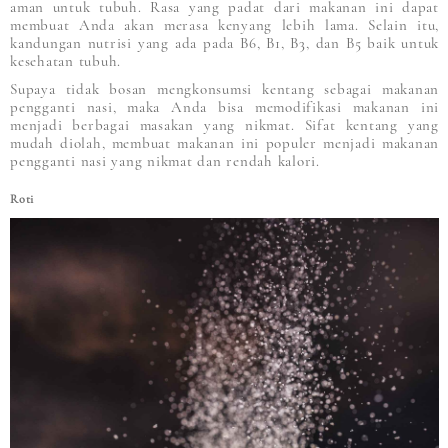
aman untuk tubuh. Rasa yang padat dari makanan ini dapat
membuat Anda akan merasa kenyang lebih lama. Selain itu,
kandungan nutrisi yang ada pada B6, B1, B3, dan B5 baik untuk
kesehatan tubuh.
Supaya tidak bosan mengkonsumsi kentang sebagai makanan
pengganti nasi, maka Anda bisa memodifikasi makanan ini
menjadi berbagai masakan yang nikmat. Sifat kentang yang
mudah diolah, membuat makanan ini populer menjadi makanan
pengganti nasi yang nikmat dan rendah kalori.
Roti