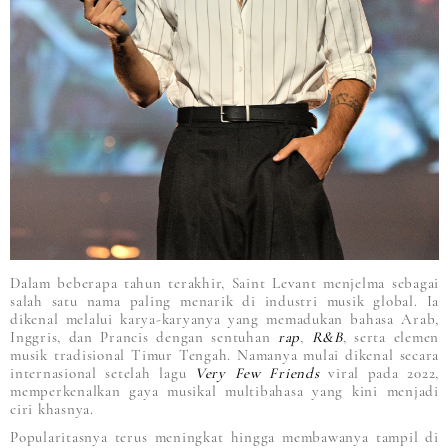
Dalam beberapa tahun terakhir, Saint Levant menjelma sebagai
salah satu nama paling menarik di industri musik global. Ia
dikenal melalui karya-karyanya yang memadukan bahasa Arab,
Inggris, dan Prancis dengan sentuhan
rap
,
R&B
, serta elemen
musik tradisional Timur Tengah. Namanya mulai dikenal secara
internasional setelah lagu
Very Few Friends
viral pada 2022,
memperkenalkan gaya musikal multibahasa yang kini menjadi
ciri khasnya.
Popularitasnya terus meningkat hingga membawanya tampil di