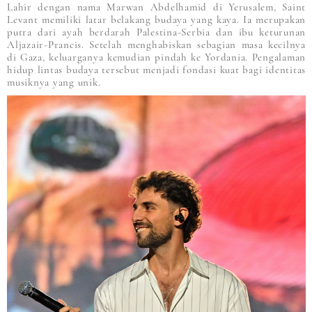
Lahir dengan nama Marwan Abdelhamid di Yerusalem, Saint
Levant memiliki latar belakang budaya yang kaya. Ia merupakan
putra dari ayah berdarah Palestina-Serbia dan ibu keturunan
Aljazair-Prancis. Setelah menghabiskan sebagian masa kecilnya
di Gaza, keluarganya kemudian pindah ke Yordania. Pengalaman
hidup lintas budaya tersebut menjadi fondasi kuat bagi identitas
musiknya yang unik.