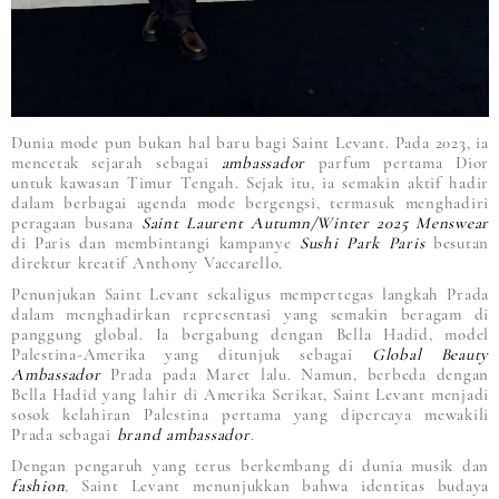
Dunia mode pun bukan hal baru bagi Saint Levant. Pada 2023, ia
mencetak sejarah sebagai
ambassador
parfum pertama Dior
untuk kawasan Timur Tengah. Sejak itu, ia semakin aktif hadir
dalam berbagai agenda mode bergengsi, termasuk menghadiri
peragaan busana
Saint Laurent Autumn/Winter 2025 Menswear
di Paris dan membintangi kampanye
Sushi Park Paris
besutan
direktur kreatif Anthony Vaccarello.
Penunjukan Saint Levant sekaligus mempertegas langkah Prada
dalam menghadirkan representasi yang semakin beragam di
panggung global. Ia bergabung dengan Bella Hadid, model
Palestina-Amerika yang ditunjuk sebagai
Global Beauty
Ambassador
Prada pada Maret lalu. Namun, berbeda dengan
Bella Hadid yang lahir di Amerika Serikat, Saint Levant menjadi
sosok kelahiran Palestina pertama yang dipercaya mewakili
Prada sebagai
brand ambassador
.
Dengan pengaruh yang terus berkembang di dunia musik dan
fashion
, Saint Levant menunjukkan bahwa identitas budaya