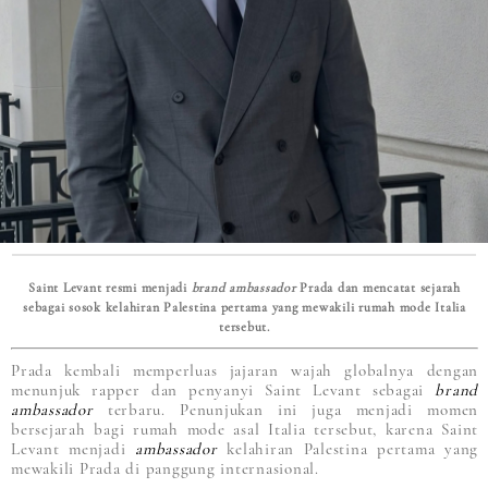
Saint Levant resmi menjadi
brand ambassador
Prada dan mencatat sejarah
sebagai sosok kelahiran Palestina pertama yang mewakili rumah mode Italia
tersebut.
Prada kembali memperluas jajaran wajah globalnya dengan
menunjuk rapper dan penyanyi Saint Levant sebagai
brand
ambassador
terbaru. Penunjukan ini juga menjadi momen
bersejarah bagi rumah mode asal Italia tersebut, karena Saint
Levant menjadi
ambassador
kelahiran Palestina pertama yang
mewakili Prada di panggung internasional.