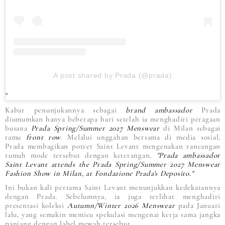
A post shared by Prada (@prada)
Kabar penunjukannya sebagai
brand ambassador
Prada
diumumkan hanya beberapa hari setelah ia menghadiri peragaan
busana
Prada Spring/Summer 2027 Menswear
di Milan sebagai
tamu
front row
. Melalui unggahan bersama di media sosial,
Prada membagikan potret Saint Levant mengenakan rancangan
rumah mode tersebut dengan keterangan,
"Prada ambassador
Saint Levant attends the Prada Spring/Summer 2027 Menswear
Fashion Show in Milan, at Fondazione Prada's Deposito."
Ini bukan kali pertama Saint Levant menunjukkan kedekatannya
dengan Prada. Sebelumnya, ia juga terlihat menghadiri
presentasi koleksi
Autumn/Winter 2026 Menswear
pada Januari
lalu, yang semakin memicu spekulasi mengenai kerja sama jangka
panjang dengan label mewah tersebut.