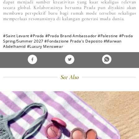
dapat menjadi sumber kreativitas yang kuat sekaligus relevan
secara global. Kolaborasinya bersama Prada pun diyakini akan
membawa perspektif baru bagi rumah mode tersebut sekaligus
memperluas resonansinya di kalangan generasi muda dunia.
#Saint Levant
#Prada
#Prada Brand Ambassador
#Palestine
#Prada
Spring/Summer 2027
#Fondazione Prada's Deposito
#Marwan
Abdelhamid
#Luxury Menswear
See Also