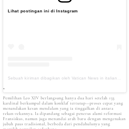
Lihat postingan ini di Instagram
Sebuah kiriman dibagikan oleh Vatican News in italiano (@vaticannewsit)
Pemilihan Leo XIV berlangsung hanya dua hari setelah 133
kardinal berkumpul dalam konklaf tertutup—proses cepat yang
menandakan kesan mendalam yang ia tinggalkan di antara
rekan-rekannya. Ia dipandang sebagai penerus alami reformasi
Fransiskus, namun juga menandai arah baru dengan mengenakan
jubah paus tradisional, berbeda dari pendahulunya yang