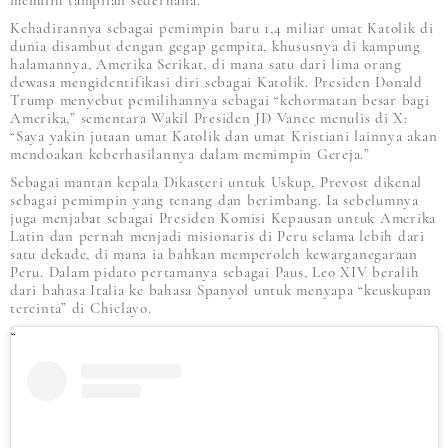
memilih tampilan sederhana.
Kehadirannya sebagai pemimpin baru 1,4 miliar umat Katolik di
dunia disambut dengan gegap gempita, khususnya di kampung
halamannya, Amerika Serikat, di mana satu dari lima orang
dewasa mengidentifikasi diri sebagai Katolik. Presiden Donald
Trump menyebut pemilihannya sebagai “kehormatan besar bagi
Amerika,” sementara Wakil Presiden JD Vance menulis di X:
“Saya yakin jutaan umat Katolik dan umat Kristiani lainnya akan
mendoakan keberhasilannya dalam memimpin Gereja.”
Sebagai mantan kepala Dikasteri untuk Uskup, Prevost dikenal
sebagai pemimpin yang tenang dan berimbang. Ia sebelumnya
juga menjabat sebagai Presiden Komisi Kepausan untuk Amerika
Latin dan pernah menjadi misionaris di Peru selama lebih dari
satu dekade, di mana ia bahkan memperoleh kewarganegaraan
Peru. Dalam pidato pertamanya sebagai Paus, Leo XIV beralih
dari bahasa Italia ke bahasa Spanyol untuk menyapa “keuskupan
tercinta” di Chiclayo.