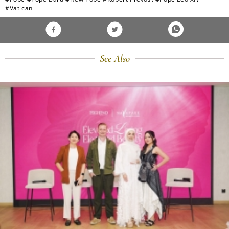
#Vatican
See Also