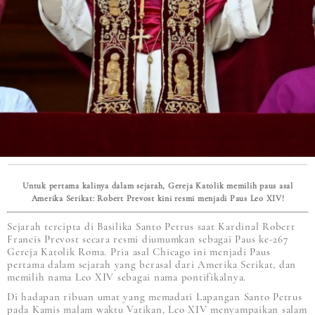
Untuk pertama kalinya dalam sejarah, Gereja Katolik memilih paus asal
Amerika Serikat: Robert Prevost kini resmi menjadi Paus Leo XIV!
Sejarah tercipta di Basilika Santo Petrus saat Kardinal Robert
Francis Prevost secara resmi diumumkan sebagai Paus ke-267
Gereja Katolik Roma. Pria asal Chicago ini menjadi Paus
pertama dalam sejarah yang berasal dari Amerika Serikat, dan
memilih nama Leo XIV sebagai nama pontifikalnya.
Di hadapan ribuan umat yang memadati Lapangan Santo Petrus
pada Kamis malam waktu Vatikan, Leo XIV menyampaikan salam