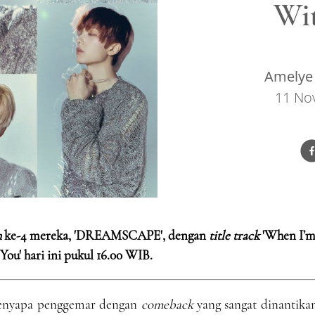
Wit
Amelye 
11 No
m
ke-4 mereka, 'DREAMSCAPE', dengan
title track
'When I’
You' hari ini pukul 16.00 WIB.
menyapa penggemar dengan
comeback
yang sangat dinantikan