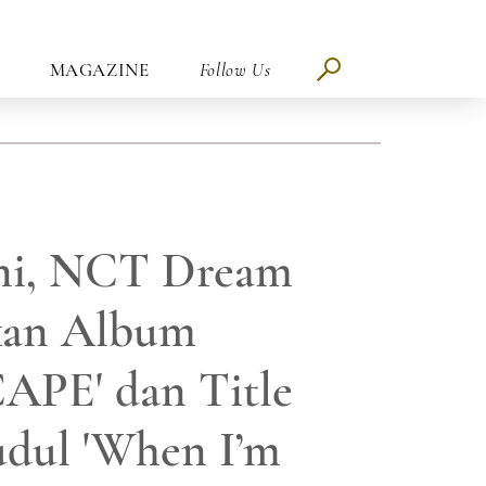
MAGAZINE
Follow Us
Ini, NCT Dream
kan Album
PE' dan Title
udul 'When I’m