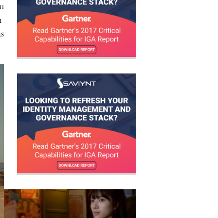
u
1
s