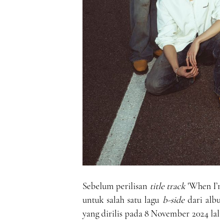
Sebelum perilisan
title track
'When I’m
untuk salah satu lagu
b-side
dari alb
yang dirilis pada 8 November 2024 la