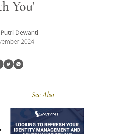
h You'
Putri Dewanti
vember 2024
See Also
m
,