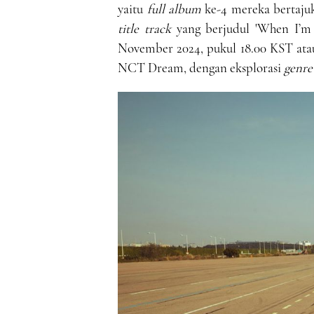
yaitu
full album
ke-4 mereka bertaj
title track
yang berjudul 'When I’m W
November 2024, pukul 18.00 KST ata
NCT Dream, dengan eksplorasi
genr