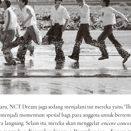
aru, NCT Dream juga sedang menjalani tur mereka yaitu 'Th
ah menjadi momentum spesial bagi para anggota untuk berte
a langsung. Selain itu, mereka akan menggelar
encore concer