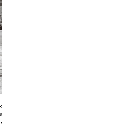
e
mu
t