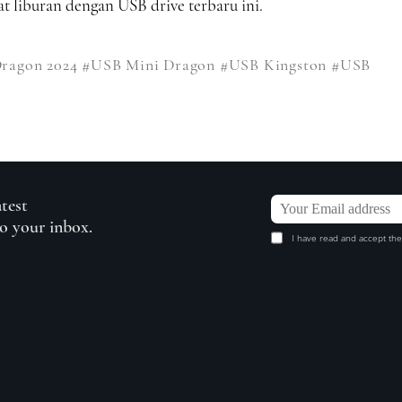
 liburan dengan USB drive terbaru ini.
Dragon 2024
#USB Mini Dragon
#USB Kingston
#USB
atest
to your inbox.
I have read and accept the