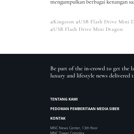
mengumpulkan berbagai kenangan saat
#Kingston
#USB Flash Drive Mini 
#USB Flash Drive Mini Dragon
Be part of the in-crowd to get the l
luxury and lifestyle news delivered 
TENTANG KAMI
PEDOMAN PEMBERITAAN MEDIA SIBER
KONTAK
MNC News Center, 13th floor
MNC Tower Complex