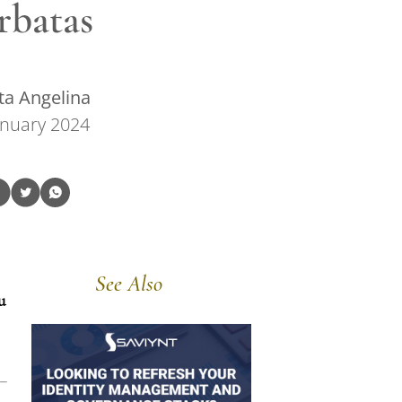
rbatas
ta Angelina
anuary 2024
See Also
u