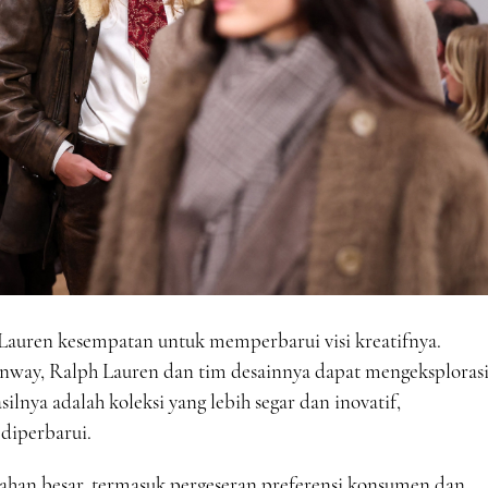
auren kesempatan untuk memperbarui visi kreatifnya.
unway, Ralph Lauren dan tim desainnya dapat mengeksploras
silnya adalah koleksi yang lebih segar dan inovatif,
diperbarui.
ahan besar, termasuk pergeseran preferensi konsumen dan