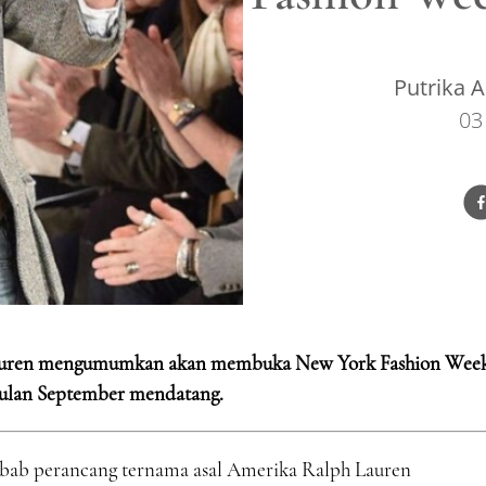
Putrika A
03
 Lauren mengumumkan akan membuka New York Fashion Wee
bulan September mendatang.
ebab perancang ternama asal Amerika Ralph Lauren