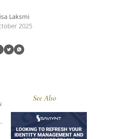
isa Laksmi
ctober 2025
See Also
i