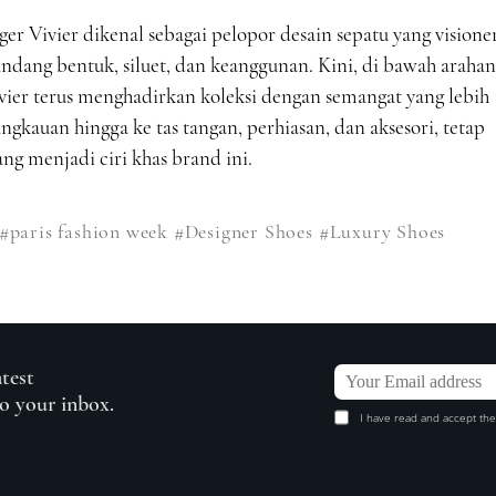
ger Vivier dikenal sebagai pelopor desain sepatu yang visioner
ang bentuk, siluet, dan keanggunan. Kini, di bawah arahan
ivier terus menghadirkan koleksi dengan semangat yang lebih
ngkauan hingga ke tas tangan, perhiasan, dan aksesori, tetap
g menjadi ciri khas brand ini.
#paris fashion week
#Designer Shoes
#Luxury Shoes
atest
to your inbox.
I have read and accept the