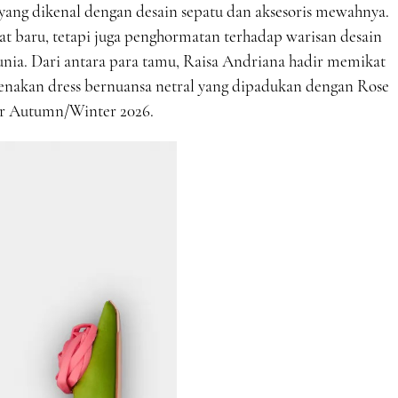
yang dikenal dengan desain sepatu dan aksesoris mewahnya.
t baru, tetapi juga penghormatan terhadap warisan desain
ia. Dari antara para tamu, Raisa Andriana hadir memikat
nakan dress bernuansa netral yang dipadukan dengan Rose
ier Autumn/Winter 2026.