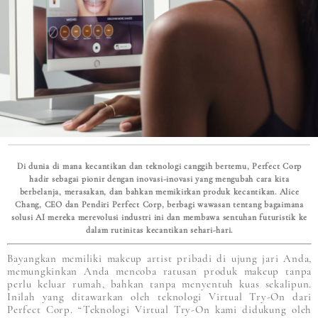
Di dunia di mana kecantikan dan teknologi canggih bertemu, Perfect Corp
hadir sebagai pionir dengan inovasi-inovasi yang mengubah cara kita
berbelanja, merasakan, dan bahkan memikirkan produk kecantikan. Alice
Chang, CEO dan Pendiri Perfect Corp, berbagi wawasan tentang bagaimana
solusi AI mereka merevolusi industri ini dan membawa sentuhan futuristik ke
dalam rutinitas kecantikan sehari-hari.
Bayangkan memiliki makeup artist pribadi di ujung jari Anda,
memungkinkan Anda mencoba ratusan produk makeup tanpa
perlu keluar rumah, bahkan tanpa menyentuh kuas sekalipun.
Inilah yang ditawarkan oleh teknologi Virtual Try-On dari
Perfect Corp. “Teknologi Virtual Try-On kami didukung oleh