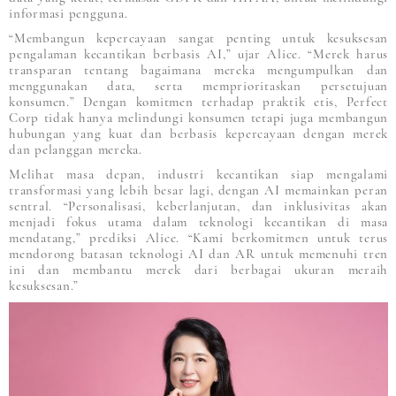
informasi pengguna.
“Membangun kepercayaan sangat penting untuk kesuksesan
pengalaman kecantikan berbasis AI,” ujar Alice. “Merek harus
transparan tentang bagaimana mereka mengumpulkan dan
menggunakan data, serta memprioritaskan persetujuan
konsumen.” Dengan komitmen terhadap praktik etis, Perfect
Corp tidak hanya melindungi konsumen tetapi juga membangun
hubungan yang kuat dan berbasis kepercayaan dengan merek
dan pelanggan mereka.
Melihat masa depan, industri kecantikan siap mengalami
transformasi yang lebih besar lagi, dengan AI memainkan peran
sentral. “Personalisasi, keberlanjutan, dan inklusivitas akan
menjadi fokus utama dalam teknologi kecantikan di masa
mendatang,” prediksi Alice. “Kami berkomitmen untuk terus
mendorong batasan teknologi AI dan AR untuk memenuhi tren
ini dan membantu merek dari berbagai ukuran meraih
kesuksesan.”