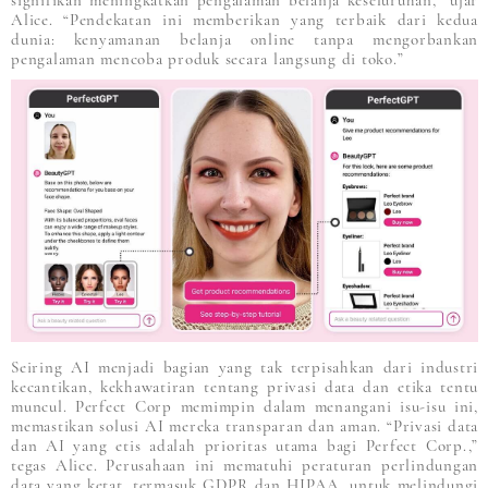
Alice. “Pendekatan ini memberikan yang terbaik dari kedua
dunia: kenyamanan belanja online tanpa mengorbankan
pengalaman mencoba produk secara langsung di toko.”
Seiring AI menjadi bagian yang tak terpisahkan dari industri
kecantikan, kekhawatiran tentang privasi data dan etika tentu
muncul. Perfect Corp memimpin dalam menangani isu-isu ini,
memastikan solusi AI mereka transparan dan aman. “Privasi data
dan AI yang etis adalah prioritas utama bagi Perfect Corp.,”
tegas Alice. Perusahaan ini mematuhi peraturan perlindungan
data yang ketat, termasuk GDPR dan HIPAA, untuk melindungi