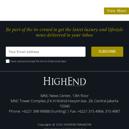
View More
Be part of the in-crowd to get the latest luxury and lifestyle
news delivered to your inbox
I have read and accept the terms of personal data
MNC News Center, 13th floor
MNC Tower Complex, Jl K.H Wahid Hasyim kav. 28, Central Jakarta
10340
Phone: +6221 398 99888 (hunting) | Fax: +6221 315 4964, 315 4987
Copyrights @ 2026 HIGHEND MAGAZINE
read/ rendering in 0.0609 seconds (0.2)