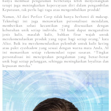
hanya membuat pengalaman berbelanja lebih menyenangkan
tetapi juga meningkatkan kepercayaan diri dalam pengambilan
Keputusan, tak perlu lagi ragu atau mengembalikan produk!
Namun, AI dari Perfect Corp tidak hanya berhenti di makeup.
Teknologi ini juga menawarkan personalisasi mendalam,
memberikan solusi kecantikan yang disesuaikan dengan
kebutuhan unik setiap individu. “AI kami dapat menganalisis
jenis kulit, masalah kulit, bahkan fitur wajah untuk
merekomendasikan produk yang tepat bagi setiap orang,” kata
Alice. Baik itu merekomendasikan pelembab untuk kulit kering
atau palet eyeshadow yang sesuai dengan warna mata Anda, AI
ini memastikan setiap rekomendasi tepat sasaran. “Tingkat
personalisasi ini menciptakan pengalaman yang benar-benar
unik bagi setiap pelanggan, sehingga meningkatkan loyalitas dan
kepuasan mereka.”