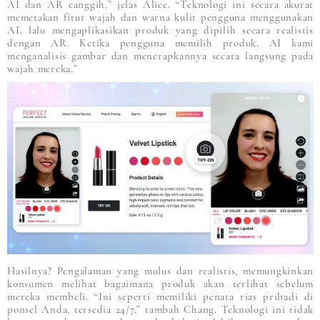
AI dan AR canggih,” jelas Alice. “Teknologi ini secara akurat
memetakan fitur wajah dan warna kulit pengguna menggunakan
AI, lalu mengaplikasikan produk yang dipilih secara realistis
dengan AR. Ketika pengguna memilih produk, AI kami
menganalisis gambar dan menerapkannya secara langsung pada
wajah mereka.”
Hasilnya? Pengalaman yang mulus dan realistis, memungkinkan
konsumen melihat bagaimana produk akan terlihat sebelum
mereka membeli. “Ini seperti memiliki penata rias pribadi di
ponsel Anda, tersedia 24/7,” tambah Chang. Teknologi ini tidak