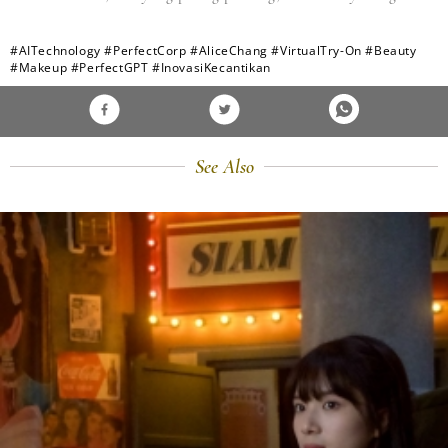
#AITechnology
#PerfectCorp
#AliceChang
#VirtualTry-On
#Beauty
#Makeup
#PerfectGPT
#InovasiKecantikan
See Also