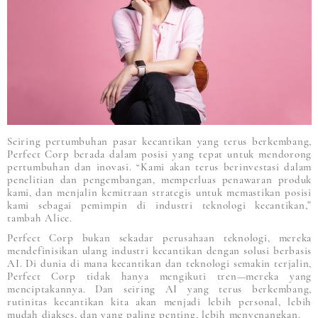
Seiring pertumbuhan pasar kecantikan yang terus berkembang,
Perfect Corp berada dalam posisi yang tepat untuk mendorong
pertumbuhan dan inovasi. “Kami akan terus berinvestasi dalam
penelitian dan pengembangan, memperluas penawaran produk
kami, dan menjalin kemitraan strategis untuk memastikan posisi
kami sebagai pemimpin di industri teknologi kecantikan,”
tambah Alice.
Perfect Corp bukan sekadar perusahaan teknologi, mereka
mendefinisikan ulang industri kecantikan dengan solusi berbasis
AI. Di dunia di mana kecantikan dan teknologi semakin terjalin,
Perfect Corp tidak hanya mengikuti tren—mereka yang
menciptakannya. Dan seiring AI yang terus berkembang,
rutinitas kecantikan kita akan menjadi lebih personal, lebih
mudah diakses, dan yang paling penting, lebih menyenangkan.