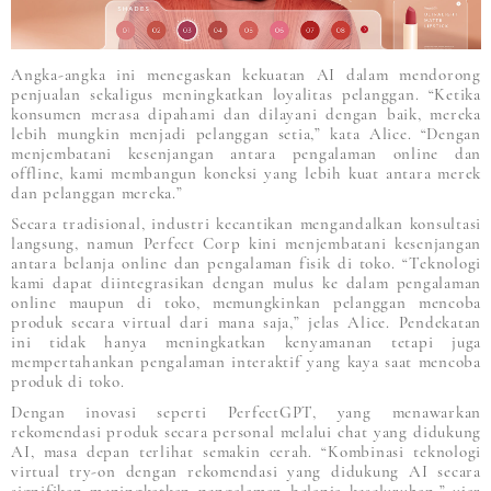
Angka-angka ini menegaskan kekuatan AI dalam mendorong
penjualan sekaligus meningkatkan loyalitas pelanggan. “Ketika
konsumen merasa dipahami dan dilayani dengan baik, mereka
lebih mungkin menjadi pelanggan setia,” kata Alice. “Dengan
menjembatani kesenjangan antara pengalaman online dan
offline, kami membangun koneksi yang lebih kuat antara merek
dan pelanggan mereka.”
Secara tradisional, industri kecantikan mengandalkan konsultasi
langsung, namun Perfect Corp kini menjembatani kesenjangan
antara belanja online dan pengalaman fisik di toko. “Teknologi
kami dapat diintegrasikan dengan mulus ke dalam pengalaman
online maupun di toko, memungkinkan pelanggan mencoba
produk secara virtual dari mana saja,” jelas Alice. Pendekatan
ini tidak hanya meningkatkan kenyamanan tetapi juga
mempertahankan pengalaman interaktif yang kaya saat mencoba
produk di toko.
Dengan inovasi seperti PerfectGPT, yang menawarkan
rekomendasi produk secara personal melalui chat yang didukung
AI, masa depan terlihat semakin cerah. “Kombinasi teknologi
virtual try-on dengan rekomendasi yang didukung AI secara
signifikan meningkatkan pengalaman belanja keseluruhan,” ujar