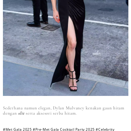
Sederhana namun elegan, Dylan Mulvaney kenakan gaun hitam
dengan
slit
serta aksesori serba hitam.
#Met Gala 2025
#Pre-Met Gala Cocktail Party 2025
#Celebrity