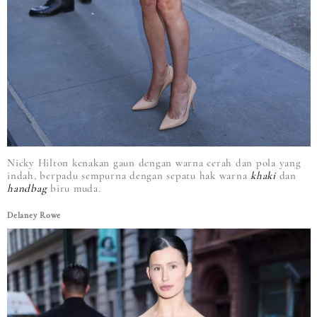
Nicky Hilton kenakan gaun dengan warna cerah dan pola yang
indah, berpadu sempurna dengan sepatu hak warna
khaki
dan
handbag
biru muda.
Delaney Rowe