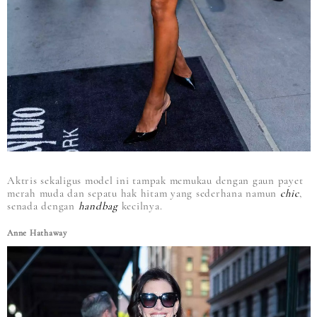
Aktris sekaligus model ini tampak memukau dengan gaun payet
merah muda dan sepatu hak hitam yang sederhana namun
chic
,
senada dengan
handbag
kecilnya.
Anne Hathaway