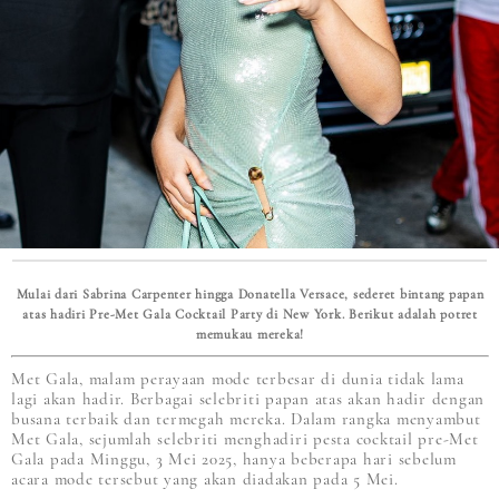
Mulai dari Sabrina Carpenter hingga Donatella Versace, sederet bintang papan
atas hadiri Pre-Met Gala Cocktail Party di New York. Berikut adalah potret
memukau mereka!
Met Gala, malam perayaan mode terbesar di dunia tidak lama
lagi akan hadir. Berbagai selebriti papan atas akan hadir dengan
busana terbaik dan termegah mereka. Dalam rangka menyambut
Met Gala, sejumlah selebriti menghadiri pesta cocktail pre-Met
Gala pada Minggu, 3 Mei 2025, hanya beberapa hari sebelum
acara mode tersebut yang akan diadakan pada 5 Mei.