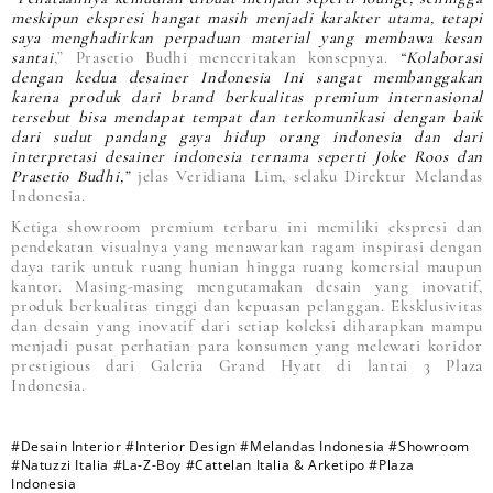
meskipun ekspresi hangat masih menjadi karakter utama, tetapi
saya menghadirkan perpaduan material yang membawa kesan
santai
,” Prasetio Budhi menceritakan konsepnya.
“Kolaborasi
dengan kedua desainer Indonesia Ini sangat membanggakan
karena produk dari brand berkualitas premium internasional
tersebut bisa mendapat tempat dan terkomunikasi dengan baik
dari sudut pandang gaya hidup orang indonesia dan dari
interpretasi desainer indonesia ternama seperti Joke Roos dan
Prasetio Budhi,”
jelas Veridiana Lim, selaku Direktur Melandas
Indonesia.
Ketiga showroom premium terbaru ini memiliki ekspresi dan
pendekatan visualnya yang menawarkan ragam inspirasi dengan
daya tarik untuk ruang hunian hingga ruang komersial maupun
kantor. Masing-masing mengutamakan desain yang inovatif,
produk berkualitas tinggi dan kepuasan pelanggan. Eksklusivitas
dan desain yang inovatif dari setiap koleksi diharapkan mampu
menjadi pusat perhatian para konsumen yang melewati koridor
prestigious dari Galeria Grand Hyatt di lantai 3 Plaza
Indonesia.
#Desain Interior
#Interior Design
#Melandas Indonesia
#Showroom
#Natuzzi Italia
#La-Z-Boy
#Cattelan Italia & Arketipo
#Plaza
Indonesia