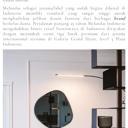
dalam hunian.
Melandas sebagai jenama/label yang sudah begitu dikenal di
Indonesia memiliki standard yang sangat tinggi untuk
menghadirkan pilihan desain furnitur dari berbagai
brand
berkelas dunia. Perjalanan panjang 23 tahun Melandas Indonesia
mengukuhkan bisnis retail furniturnya di Indonesia dirayakan
dengan menambah resmi tiga butik premium dari jenama
internasional ternama di Galeria Grand Hyatt, level 3 Plaza
Indonesia.