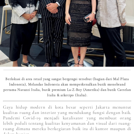
Berlokasi di area retail yang sangat bergengsi tersebut (bagian dari Mal Plaza
Indonesia), Melandas Indonesia akan memperkenalkan butik monobrand
pertama Natuzzi Italia, butik premium La-Z-Boy (Amerika) dan butik Cattelan
Italia & arketipo (Italia).
Gaya hidup modern di kota besar seperti Jakarta menuntut
kualitas ruang dan interior yang mendukung fungsi dengan baik.
Pandemi Covid-19 menjadi katalisator yang membuat orang
lebih peduli tentang kualitas kenyamanan dan visual dari ruang-
ruang dimana mereka berkegiatan baik itu di kantor maupun di