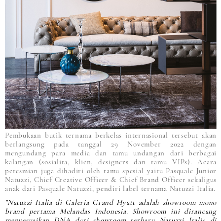
Pembukaan butik ternama berkelas internasional tersebut akan
berlangsung pada tanggal 29 November 2022 dengan
mengundang para media dan tamu undangan dari berbagai
kalangan (sosialita, klien, designers dan tamu VIPs). Acara
peresmian juga dihadiri oleh tamu spesial yaitu Pasquale Junior
Natuzzi, Chief Creative Officer & Chief Brand Officer sekaligus
anak dari Pasquale Natuzzi, pendiri label ternama Natuzzi Italia.
"Natuzzi Italia di Galeria Grand Hyatt adalah showroom mono
brand pertama Melandas Indonesia. Showroom ini dirancang
menyesuaikan DNA dari showroom terbaru Natuzzi Italia di