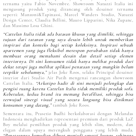
ternama yaitu Fabio Novembre. Showroom Natuzzi Italia ini
mengusung produk yang dirancang oleh desainer ternama
seperti: Manzoni&Tapinassi, Marcel Wanders Studio, Natuzzi
Design Center, Claudia Bellini, Mauro Lipparini, Nika Zupanc,
dan Massimo Losa Ghini.
“Cattelan Italia tidak ada batasan khusus yang dimiliki, sehingga
tujuan dari tatanan yang saya desain lebih untuk memberikan
inspirasi dan konteks bagi setiap koleksinya. Inspirasi sebuah
apartemen yang juga fleksibel merespon perubahan tidak hanya
membuat orang memahami desain dan detail setiap elemen
interiornya. Di sini konsumen tidak hanya melihat produk dari
dekat tetapi juga melihat aplikasi penataan yang mungkin belum
terpikir sebelumnya,”
jelas Joke Roos, selaku Principal desainer
interior dari Studio Air Putih mengenai rancangan showroom
Cattelan Italia.
“Arketipo hadir di sini menjadi pelengkap dan
pengisi ruang karena Cattelan Italia tidak memiliki produk sofa.
Kebetulan, kedua brand itu memang berafiliasi, sehingga bisa
terwujud sinergi visual yang secara langsung bisa dinikmati
konsumen yang datang,”
tambah Joke Roos.
Sementara itu, Prasetio Budhi berkolaborasi dengan Melandas
Indonesia menghadirkan representasi premium dari produk LaZ
Boy melalui pemilihan produk yang lebih slim, modern, dan
elegan dalam upaya merengkuh pengguna yang lebih muda.
“Penataannya kemudian dibuat menjadi seperti lounge, sehingga