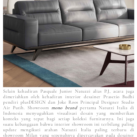
Selain kehadiran Pasquale Junior Natuzzi alias P.J, acara juga
dimeriahkan oleh kehadiran interior desainer Prasetio Budhi
pendiri plusDESIGN dan Joke Roos Principal Designer Studio
Air Putih. Showroom
mono brand
pertama Natuzzi Italia di
Indonesia menyuguhkan visualisasi desain yang memberikan
konteks yang tepat bagi setiap koleksi furniturnya. Ini juga
suatu kebanggaan bahwa interior showroom ini terbilang paling
update mengikuti arahan Natuzzi Italia paling terbaru di
showroom Milan yang sepenuhnya dipercayakan pada desainer