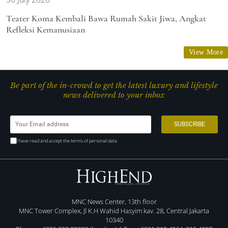
Teater Koma Kembali Bawa Rumah Sakit Jiwa, Angkat
Refleksi Kemanusiaan
View More
Be part of the in-crowd to get the latest luxury and lifestyle
news delivered to your inbox
I have read and accept the terms of personal data
MNC News Center, 13th floor
MNC Tower Complex, Jl K.H Wahid Hasyim kav. 28, Central Jakarta
10340