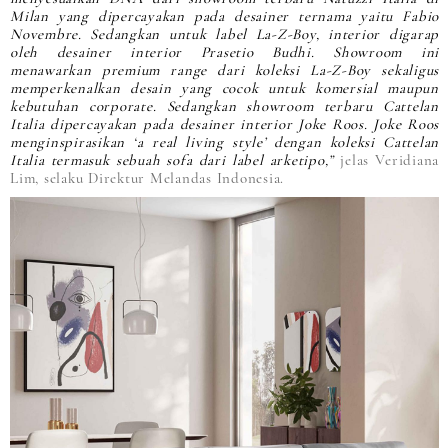
Milan yang dipercayakan pada desainer ternama yaitu Fabio
Novembre. Sedangkan untuk label La-Z-Boy, interior digarap
oleh desainer interior Prasetio Budhi. Showroom ini
menawarkan premium range dari koleksi La-Z-Boy sekaligus
memperkenalkan desain yang cocok untuk komersial maupun
kebutuhan corporate. Sedangkan showroom terbaru Cattelan
Italia dipercayakan pada desainer interior Joke Roos. Joke Roos
menginspirasikan ‘a real living style’ dengan koleksi Cattelan
Italia termasuk sebuah sofa dari label arketipo,”
jelas Veridiana
Lim, selaku Direktur Melandas Indonesia.