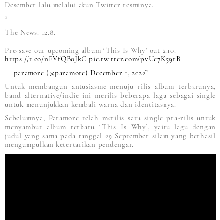
Desember lalu melalui akun Twitter resminya.
The News. 12.8.
Pre-save our upcoming album ‘This Is Why’ out 2.10.
https://t.co/nFVfQB0JkC
pic.twitter.com/pvUe7K59rB
— paramore (@paramore)
December 1, 2022
Untuk membangun antusiasme menuju rilis album terbarunya,
band alternative/indie ini merilis beberapa lagu sebagai single
untuk menunjukkan kembali warna dan identitasnya.
Sebelumnya, Paramore telah merilis satu single pra-rilis untuk
menyambut album terbaru ‘This Is Why’, yaitu lagu dengan
judul yang sama pada tanggal 29 September silam yang berhasil
mengumpulkan ketertarikan pendengar.