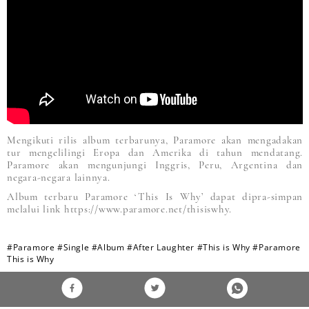
Mengikuti rilis album terbarunya, Paramore akan mengadakan
tur mengelilingi Eropa dan Amerika di tahun mendatang.
Paramore akan mengunjungi Inggris, Peru, Argentina dan
negara-negara lainnya.
Album terbaru Paramore ‘This Is Why’ dapat dipra-simpan
melalui link https://www.paramore.net/thisiswhy.
#Paramore
#Single
#Album
#After Laughter
#This is Why
#Paramore
This is Why