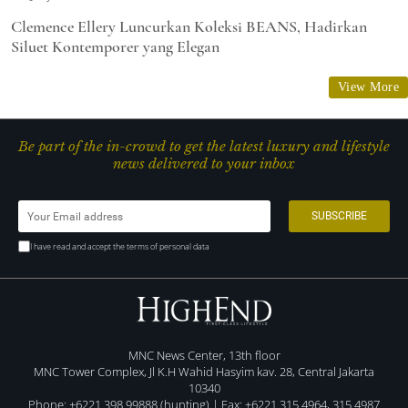
Clemence Ellery Luncurkan Koleksi BEANS, Hadirkan
Siluet Kontemporer yang Elegan
View More
Be part of the in-crowd to get the latest luxury and lifestyle
news delivered to your inbox
I have read and accept the terms of personal data
MNC News Center, 13th floor
MNC Tower Complex, Jl K.H Wahid Hasyim kav. 28, Central Jakarta
10340
Phone: +6221 398 99888 (hunting) | Fax: +6221 315 4964, 315 4987