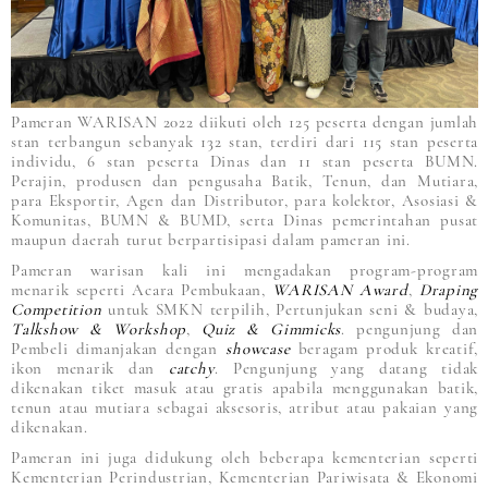
Pameran WARISAN 2022 diikuti oleh 125 peserta dengan jumlah
stan terbangun sebanyak 132 stan, terdiri dari 115 stan peserta
individu, 6 stan peserta Dinas dan 11 stan peserta BUMN.
Perajin, produsen dan pengusaha Batik, Tenun, dan Mutiara,
para Eksportir, Agen dan Distributor, para kolektor, Asosiasi &
Komunitas, BUMN & BUMD, serta Dinas pemerintahan pusat
maupun daerah turut berpartisipasi dalam pameran ini.
Pameran warisan kali ini mengadakan program-program
menarik seperti Acara Pembukaan,
WARISAN Award
,
Draping
Competition
untuk SMKN terpilih, Pertunjukan seni & budaya,
Talkshow & Workshop
,
Quiz & Gimmicks
. pengunjung dan
Pembeli dimanjakan dengan
showcase
beragam produk kreatif,
ikon menarik dan
catchy
. Pengunjung yang datang tidak
dikenakan tiket masuk atau gratis apabila menggunakan batik,
tenun atau mutiara sebagai aksesoris, atribut atau pakaian yang
dikenakan.
Pameran ini juga didukung oleh beberapa kementerian seperti
Kementerian Perindustrian, Kementerian Pariwisata & Ekonomi