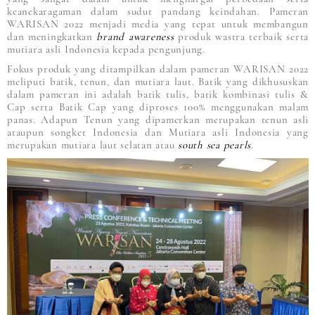
keanekaragaman dalam sudut pandang keindahan. Pameran
WARISAN 2022 menjadi media yang tepat untuk membangun
dan meningkatkan
brand awareness
produk wastra terbaik serta
mutiara asli Indonesia kepada pengunjung.
Fokus produk yang ditampilkan dalam pameran WARISAN 2022
meliputi batik, tenun, dan mutiara laut. Batik yang dikhususkan
dalam pameran ini adalah batik tulis, batik kombinasi tulis &
Cap serta Batik Cap yang diproses 100% menggunakan malam
panas. Adapun Tenun yang dipamerkan merupakan tenun asli
ataupun songket Indonesia dan Mutiara asli Indonesia yang
merupakan mutiara laut selatan atau
south sea pearls
.