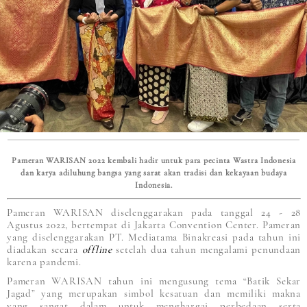
Pameran WARISAN 2022 kembali hadir untuk para pecinta Wastra Indonesia
dan karya adiluhung bangsa yang sarat akan tradisi dan kekayaan budaya
Indonesia.
Pameran WARISAN diselenggarakan pada tanggal 24 - 28
Agustus 2022, bertempat di Jakarta Convention Center. Pameran
yang diselenggarakan PT. Mediatama Binakreasi pada tahun ini
diadakan secara
offline
setelah dua tahun mengalami penundaan
karena pandemi.
Pameran WARISAN tahun ini mengusung tema “Batik Sekar
Jagad” yang merupakan simbol kesatuan dan memiliki makna
yang sangat dalam untuk menghargai perbedaan serta