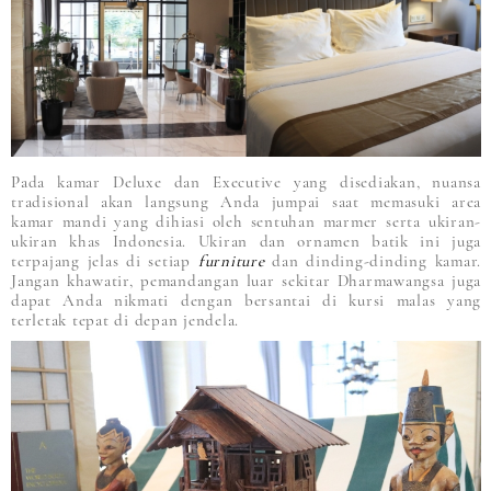
Pada kamar Deluxe dan Executive yang disediakan, nuansa
tradisional akan langsung Anda jumpai saat memasuki area
kamar mandi yang dihiasi oleh sentuhan marmer serta ukiran-
ukiran khas Indonesia. Ukiran dan ornamen batik ini juga
terpajang jelas di setiap
furniture
dan dinding-dinding kamar.
Jangan khawatir, pemandangan luar sekitar Dharmawangsa juga
dapat Anda nikmati dengan bersantai di kursi malas yang
terletak tepat di depan jendela.