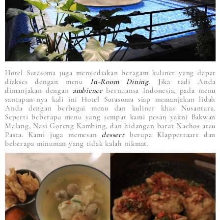
Hotel Sutasoma juga menyediakan beragam kuliner yang dapat
diakses dengan menu
In-Room Dining
. Jika tadi Anda
dimanjakan dengan
ambience
bernuansa Indonesia, pada menu
santapan-nya kali ini Hotel Sutasoma siap memanjakan lidah
Anda dengan berbagai menu dan kuliner khas Nusantara.
Seperti beberapa menu yang sempat kami pesan yakni Bakwan
Malang, Nasi Goreng Kambing, dan hidangan barat Nachos atau
Pasta. Kami juga memesan
dessert
berupa Klappertaart dan
beberapa minuman yang tidak kalah nikmat.