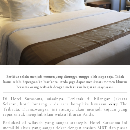
Berlibur selalu menjadi momen yang ditunggu-tunggu oleh siapa saja. Tidak
harus selalu bepergian ke luar kota, Anda juga dapat menikmati momen liburan
bersama orang terkasih dengan melakukan kegiatan
staycation
.
Di Hotel Sutasoma, misalnya. Terletak di bilangan Jakarta
Selatan, hotel bintang 4 di area kompleks kawasan
elite
The
Tribrata, Darmawangsa, ini rasanya akan menjadi tujuan yang
tepat untuk menghabiskan waktu liburan Anda.
Berlokasi di wilayah yang sangat strategis, Hotel Sutasoma ini
memiliki akses yang sangat dekat dengan stasiun MRT dan pusat