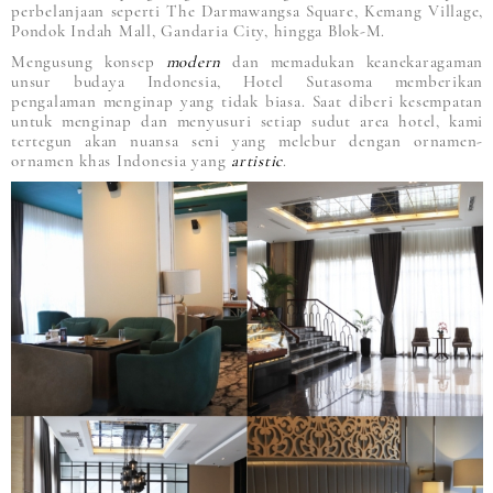
perbelanjaan seperti The Darmawangsa Square, Kemang Village,
Pondok Indah Mall, Gandaria City, hingga Blok-M.
Mengusung konsep
modern
dan memadukan keanekaragaman
unsur budaya Indonesia, Hotel Sutasoma memberikan
pengalaman menginap yang tidak biasa. Saat diberi kesempatan
untuk menginap dan menyusuri setiap sudut area hotel, kami
tertegun akan nuansa seni yang melebur dengan ornamen-
ornamen khas Indonesia yang
artistic
.