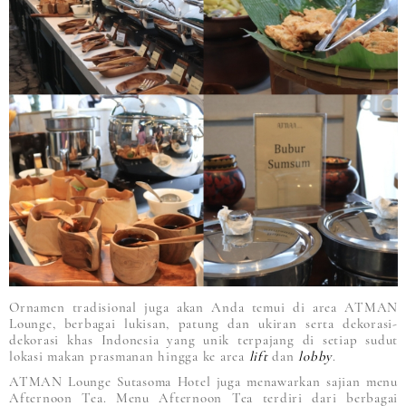
Ornamen tradisional juga akan Anda temui di area ATMAN
Lounge, berbagai lukisan, patung dan ukiran serta dekorasi-
dekorasi khas Indonesia yang unik terpajang di setiap sudut
lokasi makan prasmanan hingga ke area
lift
dan
lobby
.
ATMAN Lounge Sutasoma Hotel juga menawarkan sajian menu
Afternoon Tea. Menu Afternoon Tea terdiri dari berbagai