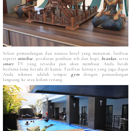
Selain pemandangan dan nuansa hotel yang menawan, fasilitas
seperti
minibar
, peralatan pembuat teh dan kopi,
brankas
, serta
smart
TV yang tersedia pun akan membuat Anda betah
berlama-lama berada di kamar. Fasilitas lainnya yang juga dapat
Anda nikmati adalah tempat
gym
dengan pemandangan
langsung ke area kolam renang.