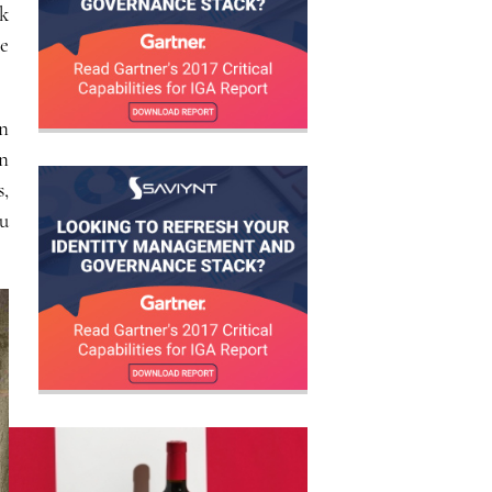
k
e
n
n
,
ru