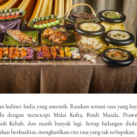
n kuliner India yang autentik. Rasakan sensasi rasa yang ka
 dengan mencicipi Malai Kofta, Bindi Masala, Prawn
ish Kebab, dan masih banyak lagi. Setiap hidangan diola
han berkualitas, menghasilkan cita rasa yang tak terlupakan.