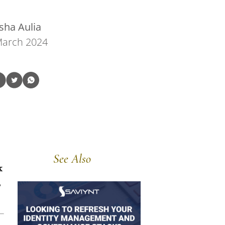
isha Aulia
March 2024
See Also
k
,