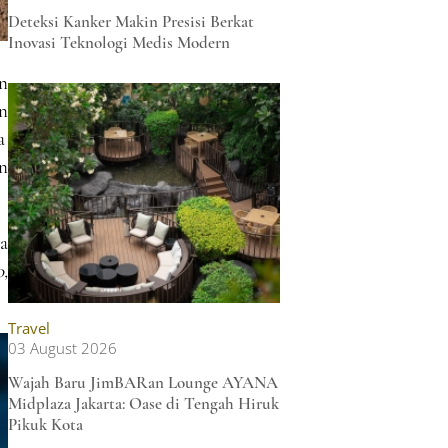
Deteksi Kanker Makin Presisi Berkat
Inovasi Teknologi Medis Modern
n
n
a
n
a
,
Travel
03 August 2026
Wajah Baru JimBARan Lounge AYANA
Midplaza Jakarta: Oase di Tengah Hiruk
Pikuk Kota