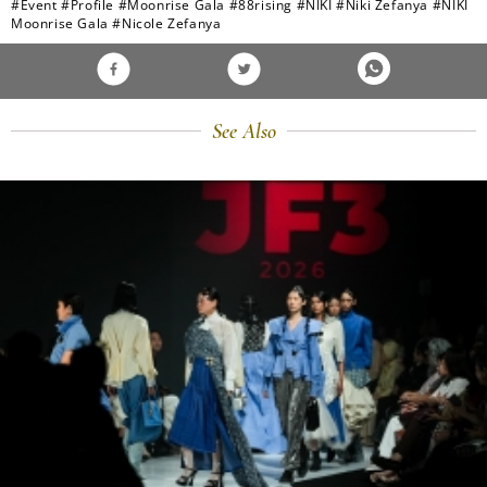
#Event
#Profile
#Moonrise Gala
#88rising
#NIKI
#Niki Zefanya
#NIKI
Moonrise Gala
#Nicole Zefanya
See Also