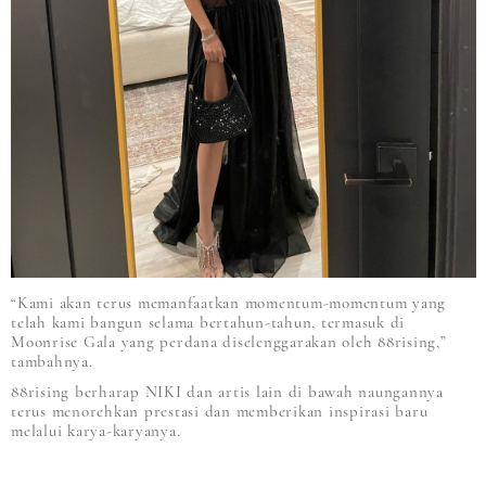
“Kami akan terus memanfaatkan momentum-momentum yang
telah kami bangun selama bertahun-tahun, termasuk di
Moonrise Gala yang perdana diselenggarakan oleh 88rising,”
tambahnya.
88rising berharap NIKI dan artis lain di bawah naungannya
terus menorehkan prestasi dan memberikan inspirasi baru
melalui karya-karyanya.