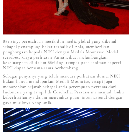
88rising, perusahaan musik dan media global yang dikenal
sebagai penampung bakat terbaik di Asia, memberikan
penghargaan kepada NIKI dengan Medali Moonrise. Medali
tersebut, karya perhiasan Anna Kikue, melambangkan
kekeluargaan di dalam 88rising, tempat para seniman seperti
NIKI dapat bersama-sama berkembang.
Sebagai penyanyi yang telah mencuri perhatian dunia, NIKI
bukan hanya mendapatkan Medali Moonrise, tetapi juga
menorehkan sejarah sebagai artis perempuan pertama dari
Indonesia yang tampil di Coachella. Prestasi ini menjadi bukti
keberhasilannya dalam menembus pasar internasional dengan
gaya musiknya yang unik.