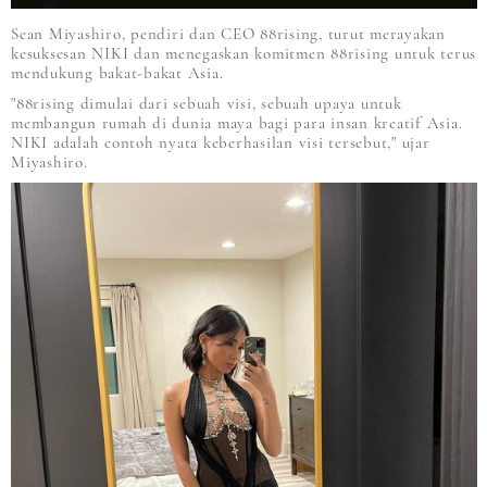
Sean Miyashiro, pendiri dan CEO 88rising, turut merayakan
kesuksesan NIKI dan menegaskan komitmen 88rising untuk terus
mendukung bakat-bakat Asia.
"88rising dimulai dari sebuah visi, sebuah upaya untuk
membangun rumah di dunia maya bagi para insan kreatif Asia.
NIKI adalah contoh nyata keberhasilan visi tersebut," ujar
Miyashiro.