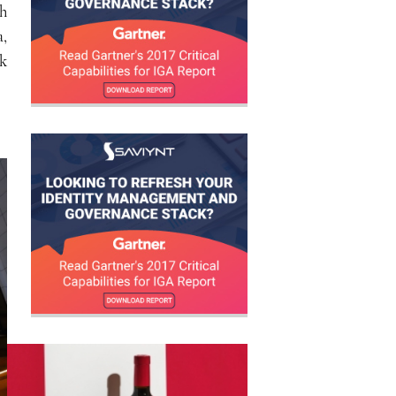
ih
a,
k