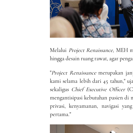
Melalui
Project Renaissance
, MEH me
hingga desain ruang rawat, agar penga
"
Project Renaissance
merupakan janj
kami selama lebih dari 45 tahun," u
sekaligus
Chief Executive Officer
(C
mengantisipasi kebutuhan pasien di
privasi, kenyamanan, navigasi yan
pertama."