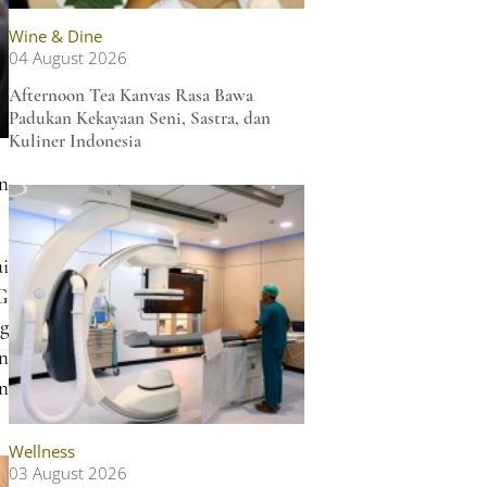
Wine & Dine
04 August 2026
Afternoon Tea Kanvas Rasa Bawa
Padukan Kekayaan Seni, Sastra, dan
Kuliner Indonesia
n
i
G
g
n
n
Wellness
03 August 2026