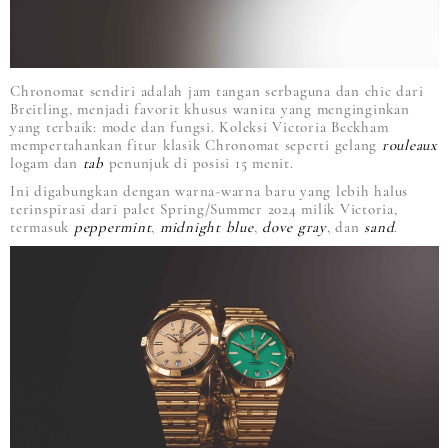
Chronomat sendiri adalah jam tangan serbaguna dan chic dari
Breitling, menjadi favorit khusus wanita yang menginginkan
yang terbaik: mode dan fungsi. Koleksi Victoria Beckham
mempertahankan fitur klasik Chronomat seperti gelang
rouleaux
logam dan
tab
penunjuk di posisi 15 menit.
Ini digabungkan dengan warna-warna baru yang lebih halus
terinspirasi dari palet Spring/Summer 2024 milik Victoria,
termasuk
peppermint
,
midnight blue
,
dove gray
, dan
sand
.