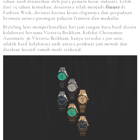
tahun 2008 dinantikan oleh para pemain besar industri. Lebih
dari 15 tahun kemudian, desainnya telah menjadi
fixture
di
Fashion Week, dicintai karena kesan elegannya dan perpaduan
bermain antara potongan pakaian feminin dan maskulin.
Breitling kini memperkenalkan lini jam tangan baru hasil desain
kolaborasi bersama Victoria Beckham. Koleksi Chronomat
Automatic 36 Victoria Beckham, hanya tersedia 1.500 unit,
adalah hasil kolaborasi unik antara pembuat jam mewah dan
direktur kreatif rumah mode terkenal.