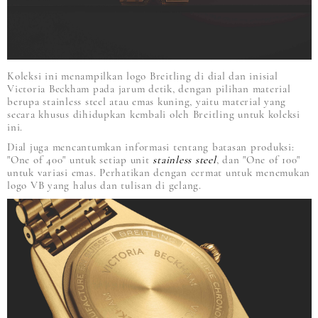
Koleksi ini menampilkan logo Breitling di dial dan inisial
Victoria Beckham pada jarum detik, dengan pilihan material
berupa stainless steel atau emas kuning, yaitu material yang
secara khusus dihidupkan kembali oleh Breitling untuk koleksi
ini.
Dial juga mencantumkan informasi tentang batasan produksi:
"One of 400" untuk setiap unit
stainless steel
, dan "One of 100"
untuk variasi emas. Perhatikan dengan cermat untuk menemukan
logo VB yang halus dan tulisan di gelang.