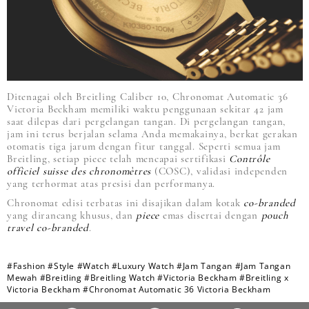
Ditenagai oleh Breitling Caliber 10, Chronomat Automatic 36
Victoria Beckham memiliki waktu penggunaan sekitar 42 jam
saat dilepas dari pergelangan tangan. Di pergelangan tangan,
jam ini terus berjalan selama Anda memakainya, berkat gerakan
otomatis tiga jarum dengan fitur tanggal. Seperti semua jam
Breitling, setiap piece telah mencapai sertifikasi
Contrôle
officiel suisse des chronomètres
(COSC), validasi independen
yang terhormat atas presisi dan performanya.
Chronomat edisi terbatas ini disajikan dalam kotak
co-branded
yang dirancang khusus, dan
piece
emas disertai dengan
pouch
travel co-branded
.
#Fashion
#Style
#Watch
#Luxury Watch
#Jam Tangan
#Jam Tangan
Mewah
#Breitling
#Breitling Watch
#Victoria Beckham
#Breitling x
Victoria Beckham
#Chronomat Automatic 36 Victoria Beckham