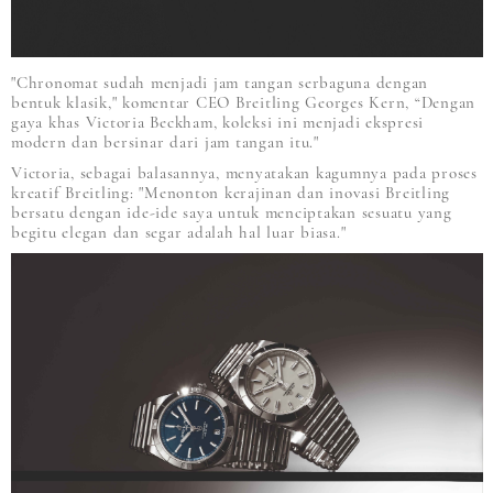
"Chronomat sudah menjadi jam tangan serbaguna dengan
bentuk klasik," komentar CEO Breitling Georges Kern, “Dengan
gaya khas Victoria Beckham, koleksi ini menjadi ekspresi
modern dan bersinar dari jam tangan itu."
Victoria, sebagai balasannya, menyatakan kagumnya pada proses
kreatif Breitling: "Menonton kerajinan dan inovasi Breitling
bersatu dengan ide-ide saya untuk menciptakan sesuatu yang
begitu elegan dan segar adalah hal luar biasa."