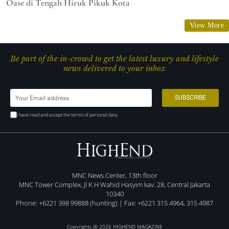
Oase di Tengah Hiruk Pikuk Kota
View More
Be part of the in-crowd to get the latest luxury and lifestyle
news delivered to your inbox
I have read and accept the terms of personal data
MNC News Center, 13th floor
MNC Tower Complex, Jl K.H Wahid Hasyim kav. 28, Central Jakarta
10340
Phone: +6221 398 99888 (hunting) | Fax: +6221 315 4964, 315 4987
Copyrights @ 2026 HIGHEND MAGAZINE