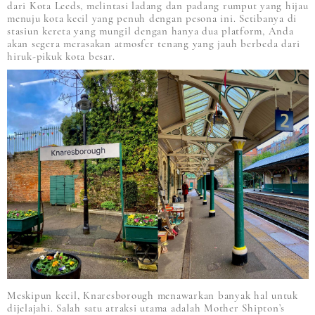
dari Kota Leeds, melintasi ladang dan padang rumput yang hijau
menuju kota kecil yang penuh dengan pesona ini. Setibanya di
stasiun kereta yang mungil dengan hanya dua platform, Anda
akan segera merasakan atmosfer tenang yang jauh berbeda dari
hiruk-pikuk kota besar.
Meskipun kecil, Knaresborough menawarkan banyak hal untuk
dijelajahi. Salah satu atraksi utama adalah Mother Shipton’s