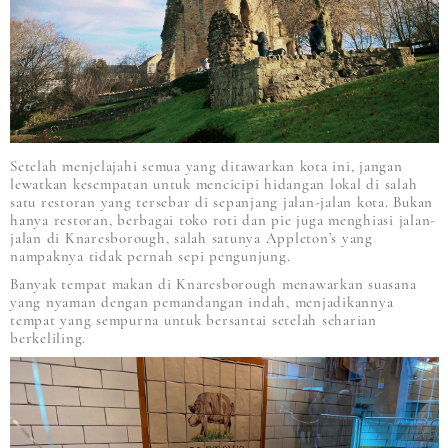
Setelah menjelajahi semua yang ditawarkan kota ini, jangan
lewatkan kesempatan untuk mencicipi hidangan lokal di salah
satu restoran yang tersebar di sepanjang jalan-jalan kota. Bukan
hanya restoran, berbagai toko roti dan pie juga menghiasi jalan-
jalan di Knaresborough, salah satunya Appleton’s yang
nampaknya tidak pernah sepi pengunjung.
Banyak tempat makan di Knaresborough menawarkan suasana
yang nyaman dengan pemandangan indah, menjadikannya
tempat yang sempurna untuk bersantai setelah seharian
berkeliling.