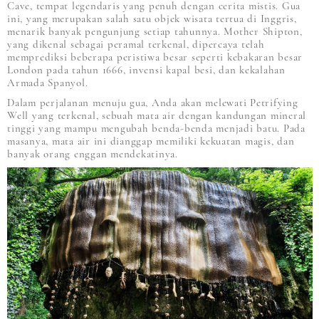
Cave, tempat legendaris yang penuh dengan cerita mistis. Gua
ini, yang merupakan salah satu objek wisata tertua di Inggris,
menarik banyak pengunjung setiap tahunnya. Mother Shipton,
yang dikenal sebagai peramal terkenal, dipercaya telah
memprediksi beberapa peristiwa besar seperti kebakaran besar
London pada tahun 1666, invensi kapal besi, dan kekalahan
Armada Spanyol.
Dalam perjalanan menuju gua, Anda akan melewati Petrifying
Well yang terkenal, sebuah mata air dengan kandungan mineral
tinggi yang mampu mengubah benda-benda menjadi batu. Pada
masanya, mata air ini dianggap memiliki kekuatan magis, dan
banyak orang enggan mendekatinya.