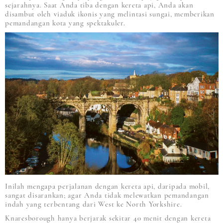
sejarahnya. Saat Anda tiba dengan kereta api, Anda akan
disambut oleh viaduk ikonis yang melintasi sungai, memberikan
pemandangan kota yang spektakuler.
Inilah mengapa perjalanan dengan kereta api, daripada mobil,
sangat disarankan; agar Anda tidak melewatkan pemandangan
indah yang terbentang dari West ke North Yorkshire.
Knaresborough hanya berjarak sekitar 40 menit dengan kereta