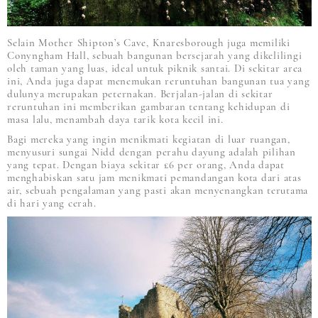
Selain Mother Shipton’s Cave, Knaresborough juga memiliki
Conyngham Hall, sebuah bangunan bersejarah yang dikelilingi
oleh taman yang luas, ideal untuk piknik santai. Di sekitar area
ini, Anda juga dapat menemukan reruntuhan bangunan tua yang
dulunya merupakan peternakan. Berjalan-jalan di sekitar
reruntuhan ini memberikan gambaran tentang kehidupan di
masa lalu, menambah daya tarik kota kecil ini.
Bagi mereka yang ingin menikmati kegiatan di luar ruangan,
menyusuri sungai Nidd dengan perahu dayung adalah pilihan
yang tepat. Dengan biaya sekitar £6 per orang, Anda dapat
menghabiskan satu jam menikmati pemandangan kota dari atas
air, sebuah pengalaman yang pasti akan menyenangkan terutama
di hari yang cerah.