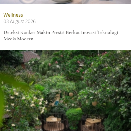
Wellness
03 August 2026
Deteksi Kanker Makin Presisi Berkat Inovasi Teknologi
Medis Modern