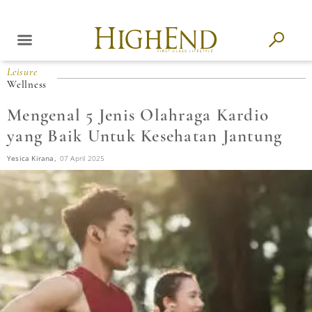
Leisure
Wellness
Mengenal 5 Jenis Olahraga Kardio
yang Baik Untuk Kesehatan Jantung
Yesica Kirana,
07 April 2025