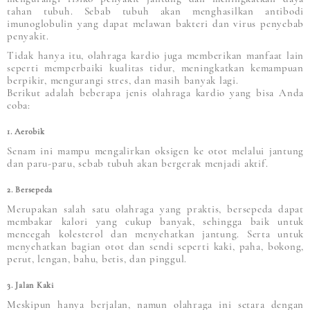
tahan tubuh. Sebab tubuh akan menghasilkan antibodi
imunoglobulin yang dapat melawan bakteri dan virus penyebab
penyakit.
Tidak hanya itu, olahraga kardio juga memberikan manfaat lain
seperti memperbaiki kualitas tidur, meningkatkan kemampuan
berpikir, mengurangi stres, dan masih banyak lagi.
Berikut adalah beberapa jenis olahraga kardio yang bisa Anda
coba:
1. Aerobik
Senam ini mampu mengalirkan oksigen ke otot melalui jantung
dan paru-paru, sebab tubuh akan bergerak menjadi aktif.
2. Bersepeda
Merupakan salah satu olahraga yang praktis, bersepeda dapat
membakar kalori yang cukup banyak, sehingga baik untuk
mencegah kolesterol dan menyehatkan jantung. Serta untuk
menyehatkan bagian otot dan sendi seperti kaki, paha, bokong,
perut, lengan, bahu, betis, dan pinggul.
3. Jalan Kaki
Meskipun hanya berjalan, namun olahraga ini setara dengan