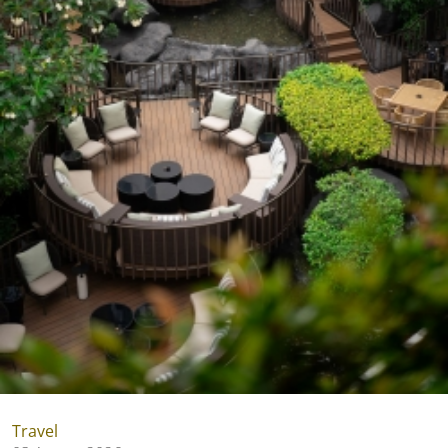
Travel