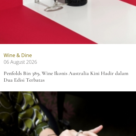
Wine & Dine
06 August 2026
Penfolds Bin 389, Wine Ikonis Australia Kini Hadir dalam
Dua Edisi Terbatas