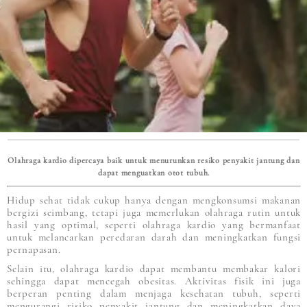
Olahraga kardio dipercaya baik untuk menurunkan resiko penyakit jantung dan
dapat menguatkan otot tubuh.
Hidup sehat tidak cukup hanya dengan mengkonsumsi makanan
bergizi seimbang, tetapi juga memerlukan olahraga rutin untuk
hasil yang optimal, seperti olahraga kardio yang bermanfaat
untuk melancarkan peredaran darah dan meningkatkan fungsi
pernapasan.
Selain itu, olahraga kardio dapat membantu membakar kalori
sehingga dapat mencegah obesitas. Aktivitas fisik ini juga
berperan penting dalam menjaga kesehatan tubuh, seperti
mengurangi risiko penyakit jantung dan meningkatkan daya