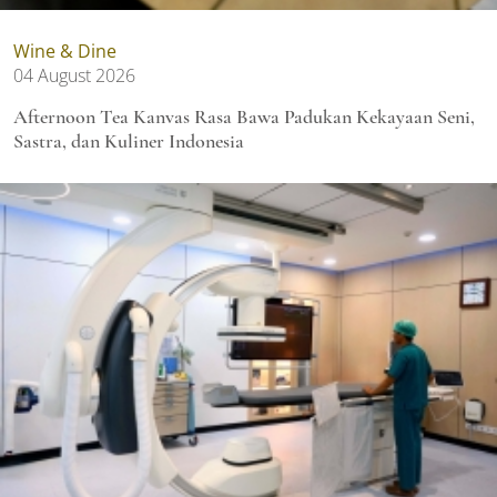
Wine & Dine
04 August 2026
Afternoon Tea Kanvas Rasa Bawa Padukan Kekayaan Seni,
Sastra, dan Kuliner Indonesia