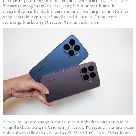
dari jarak jauh dengan lebih mudah. Sementara itu, Leica Live
Moments menghadirkan cara yang lebih autentik untuk
menghidupkan kembali momen-momen berharga dalam format
yang semakin populer di media sosial saat ini,” ujar Andi
Renreng, Marketing Director Xiaomi Indonesia.
Sistem telephoto canggih ini ikut meningkatkan kualitas video
yang direkam dengan Xiaomi 17T Series. Pengguna bisa merekam
video sinematik pada 4K 60 fps di Xiaomi 17T Pro. Tidak hanya