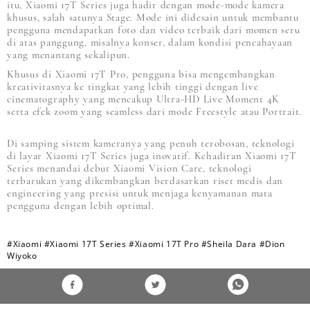
itu, Xiaomi 17T Series juga hadir dengan mode-mode kamera
khusus, salah satunya Stage. Mode ini didesain untuk membantu
pengguna mendapatkan foto dan video terbaik dari momen seru
di atas panggung, misalnya konser, dalam kondisi pencahayaan
yang menantang sekalipun.
Khusus di Xiaomi 17T Pro, pengguna bisa mengembangkan
kreativitasnya ke tingkat yang lebih tinggi dengan live
cinematography yang mencakup Ultra-HD Live Moment 4K
serta efek zoom yang seamless dari mode Freestyle atau Portrait.
Di samping sistem kameranya yang penuh terobosan, teknologi
di layar Xiaomi 17T Series juga inovatif. Kehadiran Xiaomi 17T
Series menandai debut Xiaomi Vision Care, teknologi
terbarukan yang dikembangkan berdasarkan riset medis dan
engineering yang presisi untuk menjaga kenyamanan mata
pengguna dengan lebih optimal.
#Xiaomi
#Xiaomi 17T Series
#Xiaomi 17T Pro
#Sheila Dara
#Dion
Wiyoko