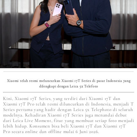
Xiaomi telah resmi meluncurkan Xiaomi 17T Series di pasar Indonesia yang
dilengkapi dengan Leica 5x Telefoto
Kini, Xiaomi 17T Series, yang terdiri dari Xiaomi 17T dan
Xiaomi 17T Pro telah resmi diluncurkan di Indonesia, menjadi T
Series pertama yang hadir dengan Leica 5x Telephoto di seluruh
modelnya. Kehadiran Xiaomi 17T Series juga menandai debut
dari Leica Live Moment, fitur yang membuat setiap foto menjadi
lebih hidup. Konsumen bisa beli Xiaomi 17T dan Xiaomi 17T
Pro secara online dan offline mulai 6 Juni 2026.