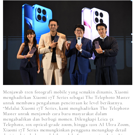
Menjawab tren fotografi mobile yang semakin dinamis, Xiaomi
menghadirkan Xiaomi 17T Series sebagai The Telephoto Master
untuk membawa pengalaman pencitraan ke level berikutnya.
“Melalui Xiaomi 17T Series, kami menghadirkan The Telephoto
Master untuk menjawab cara baru masyarakat dalam
mengabadikan dan berbagi momen. Dilengkapi Leica 5x
Telephoto, 10x optical-grade zoom, hingga 120x AI Ultra Zoom,
Xiaomi 17T Series memungkinkan pengguna menangkap detail