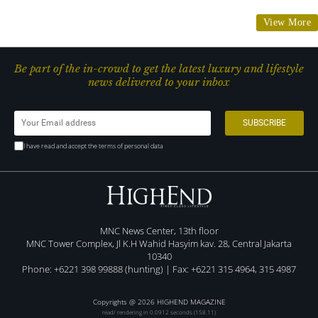
View More
Be part of the in-crowd to get the latest luxury and lifestyle
news delivered to your inbox
I have read and accept the terms of personal data
MNC News Center, 13th floor
MNC Tower Complex, Jl K.H Wahid Hasyim kav. 28, Central Jakarta
10340
Phone: +6221 398 99888 (hunting) | Fax: +6221 315 4964, 315 4987
Copyrights @ 2026 HIGHEND MAGAZINE
read/ rendering in 0.0912 seconds (158.11)