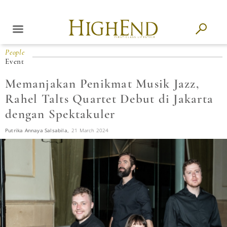
People
Event
Memanjakan Penikmat Musik Jazz,
Rahel Talts Quartet Debut di Jakarta
dengan Spektakuler
Putrika Annaya Salsabila,
21 March 2024