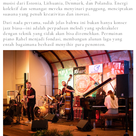
musisi dari Estonia, Lithuania, Denmark, dan Polandia. Energi
kolektif dan semangat mereka menyinari panggung, menciptakan
suasana yang penuh kreativitas dan inovasi.
Dari nada pertama, sudah jelas bahwa ini bukan hanya konser
jazz biasa—ini adalah perpaduan melodi yang spektakuler
dengan teknik yang tidak akan bisa diremehkan. Permainan
piano Rahel menjadi fondasi, membangun alunan lagu yang
entah bagaimana berhasil menyihir para penonton.