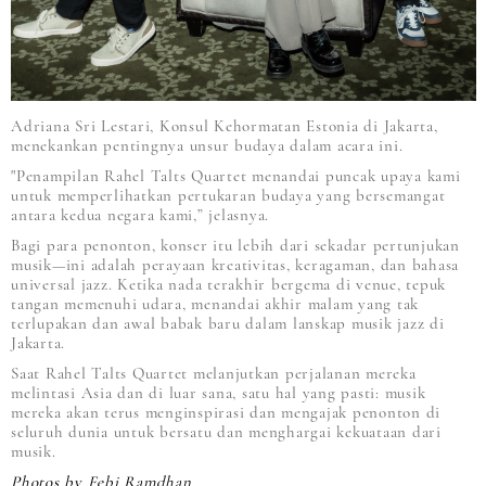
Adriana Sri Lestari, Konsul Kehormatan Estonia di Jakarta,
menekankan pentingnya unsur budaya dalam acara ini.
"Penampilan Rahel Talts Quartet menandai puncak upaya kami
untuk memperlihatkan pertukaran budaya yang bersemangat
antara kedua negara kami,” jelasnya.
Bagi para penonton, konser itu lebih dari sekadar pertunjukan
musik—ini adalah perayaan kreativitas, keragaman, dan bahasa
universal jazz. Ketika nada terakhir bergema di venue, tepuk
tangan memenuhi udara, menandai akhir malam yang tak
terlupakan dan awal babak baru dalam lanskap musik jazz di
Jakarta.
Saat Rahel Talts Quartet melanjutkan perjalanan mereka
melintasi Asia dan di luar sana, satu hal yang pasti: musik
mereka akan terus menginspirasi dan mengajak penonton di
seluruh dunia untuk bersatu dan menghargai kekuataan dari
musik.
Photos by Febi Ramdhan