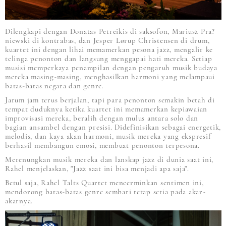
Dilengkapi dengan Donatas Petreikis di saksofon, Mariusz Pra?
niewski di kontrabas, dan Jesper Lørup Christensen di drum,
kuartet ini dengan lihai memamerkan pesona jazz, mengalir ke
telinga penonton dan langsung menggapai hati mereka. Setiap
musisi memperkaya penampilan dengan pengaruh musik budaya
mereka masing-masing, menghasilkan harmoni yang melampaui
batas-batas negara dan genre.
Jarum jam terus berjalan, tapi para penonton semakin betah di
tempat duduknya ketika kuartet ini memamerkan kepiawaian
improvisasi mereka, beralih dengan mulus antara solo dan
bagian ansambel dengan presisi. Didefinisikan sebagai energetik,
melodis, dan kaya akan harmoni, musik mereka yang ekspresif
berhasil membangun emosi, membuat penonton terpesona.
Merenungkan musik mereka dan lanskap jazz di dunia saat ini,
Rahel menjelaskan, "Jazz saat ini bisa menjadi apa saja".
Betul saja, Rahel Talts Quartet mencerminkan sentimen ini,
mendorong batas-batas genre sembari tetap setia pada akar-
akarnya.