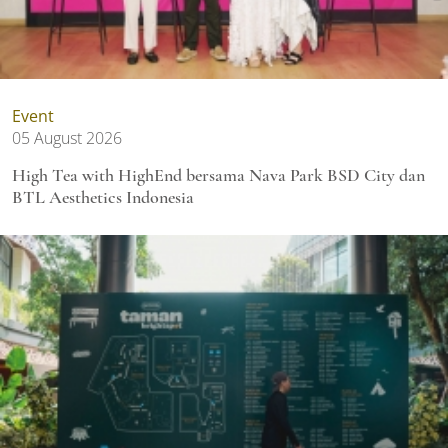
Event
05 August 2026
High Tea with HighEnd bersama Nava Park BSD City dan
BTL Aesthetics Indonesia