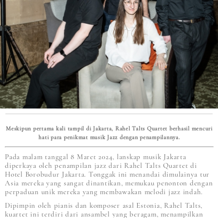
Meskipun pertama kali tampil di Jakarta, Rahel Talts Quartet berhasil mencuri
hati para penikmat musik Jazz dengan penampilannya.
Pada malam tanggal 8 Maret 2024, lanskap musik Jakarta
diperkaya oleh penampilan jazz dari Rahel Talts Quartet di
Hotel Borobudur Jakarta. Tonggak ini menandai dimulainya tur
Asia mereka yang sangat dinantikan, memukau penonton dengan
perpaduan unik mereka yang membawakan melodi jazz indah.
Dipimpin oleh pianis dan komposer asal Estonia, Rahel Talts,
kuartet ini terdiri dari ansambel yang beragam, menampilkan