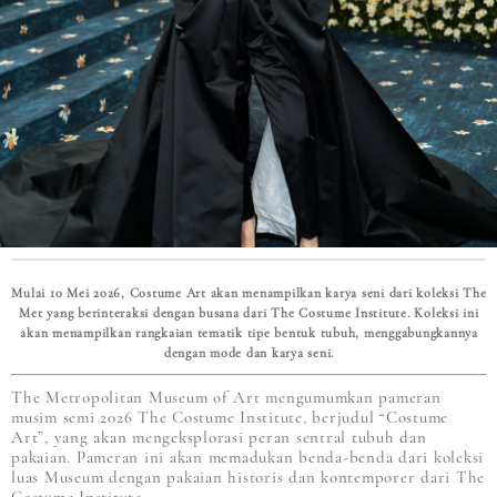
Mulai 10 Mei 2026, Costume Art akan menampilkan karya seni dari koleksi The
Met yang berinteraksi dengan busana dari The Costume Institute. Koleksi ini
akan menampilkan rangkaian tematik tipe bentuk tubuh, menggabungkannya
dengan mode dan karya seni.
The Metropolitan Museum of Art mengumumkan pameran
musim semi 2026 The Costume Institute, berjudul “Costume
Art”, yang akan mengeksplorasi peran sentral tubuh dan
pakaian. Pameran ini akan memadukan benda-benda dari koleksi
luas Museum dengan pakaian historis dan kontemporer dari The