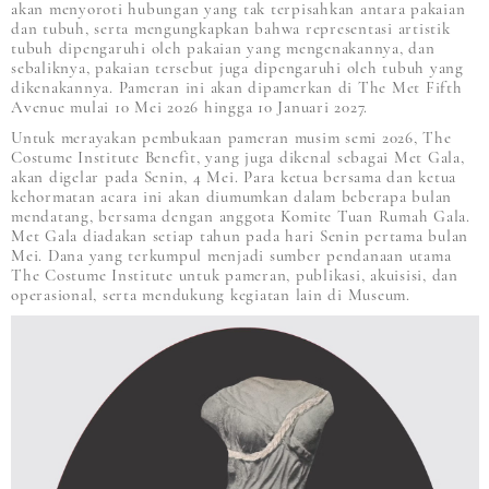
akan menyoroti hubungan yang tak terpisahkan antara pakaian
dan tubuh, serta mengungkapkan bahwa representasi artistik
tubuh dipengaruhi oleh pakaian yang mengenakannya, dan
sebaliknya, pakaian tersebut juga dipengaruhi oleh tubuh yang
dikenakannya. Pameran ini akan dipamerkan di The Met Fifth
Avenue mulai 10 Mei 2026 hingga 10 Januari 2027.
Untuk merayakan pembukaan pameran musim semi 2026, The
Costume Institute Benefit, yang juga dikenal sebagai Met Gala,
akan digelar pada Senin, 4 Mei. Para ketua bersama dan ketua
kehormatan acara ini akan diumumkan dalam beberapa bulan
mendatang, bersama dengan anggota Komite Tuan Rumah Gala.
Met Gala diadakan setiap tahun pada hari Senin pertama bulan
Mei. Dana yang terkumpul menjadi sumber pendanaan utama
The Costume Institute untuk pameran, publikasi, akuisisi, dan
operasional, serta mendukung kegiatan lain di Museum.