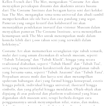
Kellen French dari The Met, mengatakan: “Costume Art akan
menyajikan percakapan dinamis dan akademis antara busana
dari The Costume Institute dan beragam karya seni dari koleksi
luas The Met, mengangkat tema-tema universal dan abadi sambil
memperkenalkan ide-ide baru dan cara pandang yang segar.
Pameran yang sangat kreatif dan kolaboratif ini akan
menunjukkan pendekatan inovatif dan visioner Museum dalam
menyajikan pameran The Costume Institute, serta menonjolkan
kemampuan unik The Met untuk menempatkan mode dalam
konteks lebih dari 5.000 tahun seni yang terwakili dalam
koleksinya.”
Costume Art akan memamerkan serangkaian tipe tubuh tematik,
mulai dari yang umum ditemukan di seluruh museum, seperti
“Tubuh Telanjang” dan “Tubuh Klasik”, hingga yang secara
tradisional diabaikan, seperti “Tubuh Hamil” dan “Tubuh Tua”,
serta yang mencerminkan karakteristik dan pengalaman tubuh
yang bersama-sama, seperti “Tubuh Anatomi” dan “Tubuh Fana”.
Perpaduan antara mode dan karya seni akan menampilkan
spektrum hubungan: dari yang formal hingga konseptual, estetis
hingga politik, individual hingga universal, ilustratif hingga
simbolis, dan yang playful hingga mendalam. Objek-objek akan
dipajang di atas pedestal dan platform tradisional yang biasa
digunakan oleh museum seni, tetapi berbeda dengan cara
penggunaannya untuk menyampaikan nilai, status, dan makna,