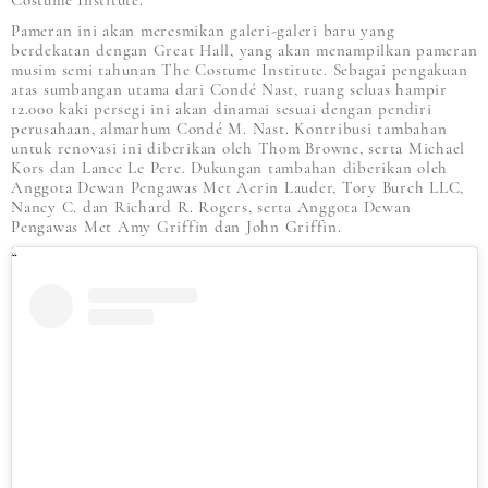
Costume Institute.
Pameran ini akan meresmikan galeri-galeri baru yang
berdekatan dengan Great Hall, yang akan menampilkan pameran
musim semi tahunan The Costume Institute. Sebagai pengakuan
atas sumbangan utama dari Condé Nast, ruang seluas hampir
12.000 kaki persegi ini akan dinamai sesuai dengan pendiri
perusahaan, almarhum Condé M. Nast. Kontribusi tambahan
untuk renovasi ini diberikan oleh Thom Browne, serta Michael
Kors dan Lance Le Pere. Dukungan tambahan diberikan oleh
Anggota Dewan Pengawas Met Aerin Lauder, Tory Burch LLC,
Nancy C. dan Richard R. Rogers, serta Anggota Dewan
Pengawas Met Amy Griffin dan John Griffin.