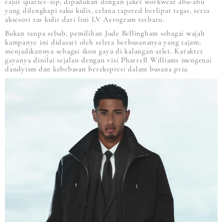
rajut quarter-zip, dipadukan dengan jaket workwear abu-abu
yang dilengkapi saku kulit, celana tapered berlipat tegas, serta
aksesori tas kulit dari lini LV Aerogram terbaru.
Bukan tanpa sebab, pemilihan Jude Bellingham sebagai wajah
kampanye ini didasari oleh selera berbusananya yang tajam,
menjadikannya sebagai ikon gaya di kalangan atlet. Karakter
gayanya dinilai sejalan dengan visi Pharrell Williams mengenai
dandyism dan kebebasan berekspresi dalam busana pria.