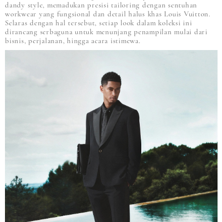
dandy style, memadukan presisi tailoring dengan sentuhan
workwear yang fungsional dan detail halus khas Louis Vuitton.
Selaras dengan hal tersebut, setiap look dalam koleksi ini
dirancang serbaguna untuk menunjang penampilan mulai dari
bisnis, perjalanan, hingga acara istimewa.