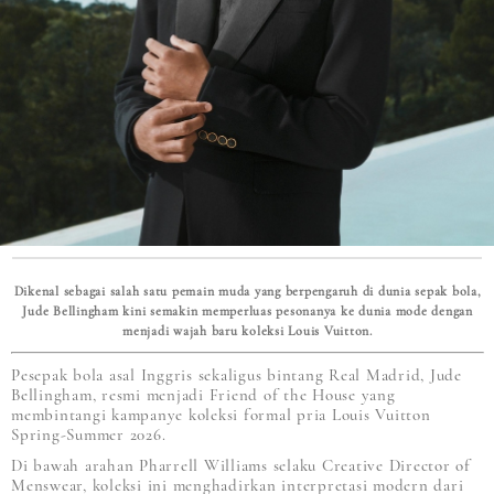
Dikenal sebagai salah satu pemain muda yang berpengaruh di dunia sepak bola,
Jude Bellingham kini semakin memperluas pesonanya ke dunia mode dengan
menjadi wajah baru koleksi Louis Vuitton.
Pesepak bola asal Inggris sekaligus bintang Real Madrid, Jude
Bellingham, resmi menjadi Friend of the House yang
membintangi kampanye koleksi formal pria Louis Vuitton
Spring-Summer 2026.
Di bawah arahan Pharrell Williams selaku Creative Director of
Menswear, koleksi ini menghadirkan interpretasi modern dari