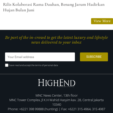
Rilis Kolaborasi Rama Dauhan, Benang Jarum Hadirkan
Hujan Bulan Juni
View More
Be part of the in-crowd to get the latest luxury and lifestyle
news delivered to your inbox
I have read and accept the terms of personal data
MNC News Center, 13th floor
MNC Tower Complex, Jl K.H Wahid Hasyim kav. 28, Central Jakarta
10340
Phone: +6221 398 99888 (hunting) | Fax: +6221 315 4964, 315 4987