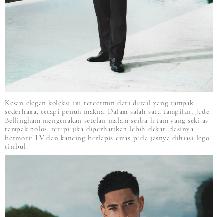
Kesan elegan koleksi ini tercermin dari detail yang tampak
sederhana, tetapi penuh makna. Dalam salah satu tampilan, Jude
Bellingham mengenakan setelan malam serba hitam yang sekilas
tampak polos, tetapi jika diperhatikan lebih dekat, dasinya
bermotif LV dan kancing berlapis emas pada jasnya dihiasi logo
timbul.