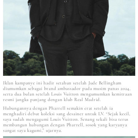
Iklan kampanye ini hadir setahun setelah Jude Bellingham
diumumkan sebagai brand ambassador pada musim panas 2024,
serta dua bulan setelah Louis Vuitton mengumumkan kemitraan
resmi jangka panjang dengan klub Real Madrid.
Hubungannya dengan Pharrell semakin erat setelah ia
menghadiri debut koleksi sang desainer untuk LV. “Sejak kecil,
saya sudah mengagumi Louis Vuitton. Senang sekali bisa terus
membangun hubungan dengan Pharrell, sosok yang karyanya
sangat saya kagumi,” ujarnya.