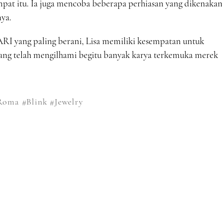
pat itu. Ia juga mencoba beberapa perhiasan yang dikenaka
nya.
I yang paling berani, Lisa memiliki kesempatan untuk
yang telah mengilhami begitu banyak karya terkemuka merek
Roma
#Blink
#Jewelry