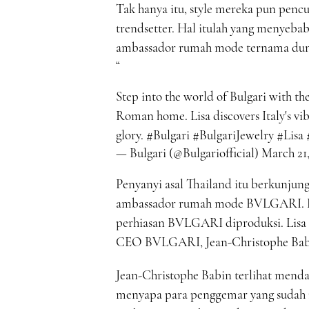
Tak hanya itu, style mereka pun pencu
trendsetter. Hal itulah yang menye
ambassador rumah mode ternama dunia
Step into the world of Bulgari with th
Roman home. Lisa discovers Italy's vibr
glory.
#Bulgari
#BulgariJewelry
#Lisa
— Bulgari (@Bulgariofficial)
March 21,
Penyanyi asal Thailand itu berkunjun
ambassador rumah mode BVLGARI. Li
perhiasan BVLGARI diproduksi. Lisa 
CEO BVLGARI, Jean-Christophe Bab
Jean-Christophe Babin terlihat menda
menyapa para penggemar yang sudah m