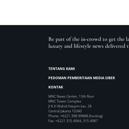
Be part of the in-crowd to get the l
luxury and lifestyle news delivered 
TENTANG KAMI
PEDOMAN PEMBERITAAN MEDIA SIBER
KONTAK
MNC News Center, 13th floor
MNC Tower Complex
Jl K.H Wahid Hasyim kav. 28
Central Jakarta 10340
Phone: +6221 398 99888 (hunting)
Fax: +6221 315 4964, 315 4987