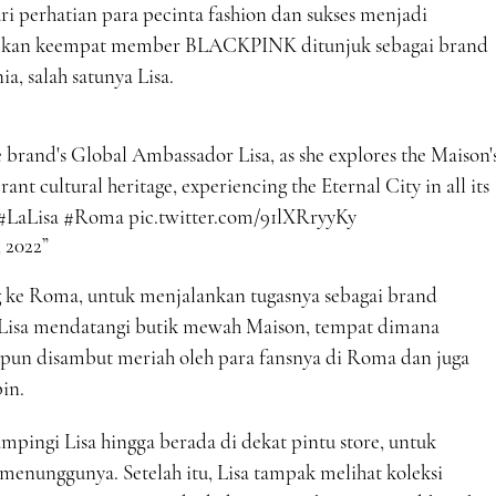
ri perhatian para pecinta fashion dan sukses menjadi
babkan keempat member BLACKPINK ditunjuk sebagai brand
, salah satunya Lisa.
e brand's Global Ambassador Lisa, as she explores the Maison'
ant cultural heritage, experiencing the Eternal City in all its
#LaLisa
#Roma
pic.twitter.com/91lXRryyKy
 2022
g ke Roma, untuk menjalankan tugasnya sebagai brand
sa mendatangi butik mewah Maison, tempat dimana
pun disambut meriah oleh para fansnya di Roma dan juga
in.
mpingi Lisa hingga berada di dekat pintu store, untuk
enunggunya. Setelah itu, Lisa tampak melihat koleksi