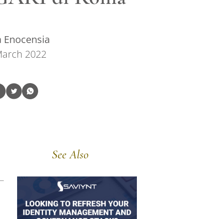
a Enocensia
March 2022
See Also