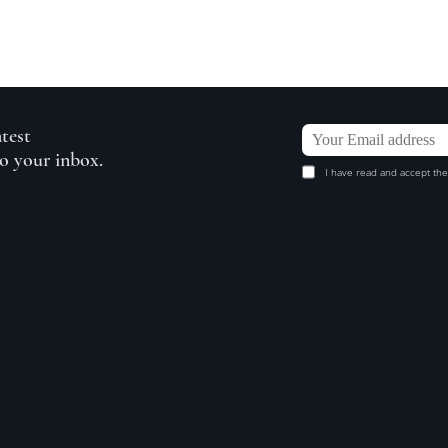
atest
to your inbox.
I have read and accept the