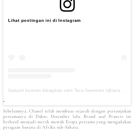
Lihat postingan ini di Instagram
Sebuah kiriman dibagikan oleh Tara Swennen (@taraswennen)
Sebelumnya, Chanel telah membuat sejarah dengan pertunjukan
pertamanya di Dakar, Desember lalu. Brand asal Prancis ini
berhasil menjadi merek mewah Eropa pertama yang mengadakan
peragaan busana di Afrika sub-Sahara.