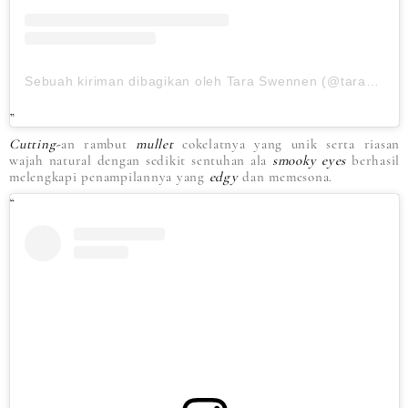
Sebuah kiriman dibagikan oleh Tara Swennen (@taraswennen)
Cutting-
an rambut
mullet
cokelatnya yang unik serta riasan
wajah natural dengan sedikit sentuhan ala
smooky eyes
berhasil
melengkapi penampilannya yang
edgy
dan memesona.